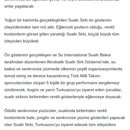
anlar yaşatacak.
Yoğun bir katılımla gerçekleştirilen Sualtı Sirki ön gösterimi
izleyicilerinden tam not aldı. Eğlenceli şovların olduğu, renkli
kostümlerin görsel şölen yarattığı Sualtı Sirki, küçük büyük tüm
izleyicileri büyüledi.
Ön gösterimi gerçekleşen ve Su International Sualtı Balesi
tarafından düzenlenen Akrobatik Sualtı Sirk Gösterisi’nde, su
balesi ve senkronize yüzmede ülkemizi çeşitli organizasyonlarda
temsil etmiş ve derece kazandırmış Türk Milli Takımı
sporcularından oluşan 5 kişilik bir grup performans sergilemeyi
sürdürecek. bugün ve yarın Turkuazoo’yu ziyaret eden çocuklar,
sualtı sirkinin birbirinden renkli gösterileriyle eğlenceye doyacak.
Ödüllü senkronize yüzücüler, sualtında birbirinden renkli
kostümlerle bale, jonglör ve senkronize yüzme gösterileri yapacak
olan Sualtı Sirki, Turkuazoo’yu ziyaret edecek tüm izleyicilere