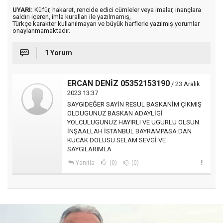
UYARI:
Küfür, hakaret, rencide edici cümleler veya imalar, inançlara
saldırı içeren, imla kuralları ile yazılmamış,
Türkçe karakter kullanılmayan ve büyük harflerle yazılmış yorumlar
onaylanmamaktadır.
1 Yorum
ERCAN DENİZ 05352153190
/ 23 Aralık
2023 13:37
SAYGIDEĞER SAYİN RESUL BASKANİM ÇIKMIŞ
OLDUGUNUZ BASKAN ADAYLİGİ
YOLCULUGUNUZ HAYIRLI VE UGURLU OLSUN
İNŞAALLAH İSTANBUL BAYRAMPASA DAN
KUCAK DOLUSU SELAM SEVGİ VE
SAYGILARIMLA
Yanıtla
(0)
(0)