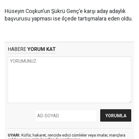
Hüseyin Coşkun’un Şükrü Genç’e karşı aday adaylık
başvurusu yapması ise ilçede tartışmalara eden oldu.
HABERE
YORUM KAT
UYARI:
Küfür, hakaret, rencide edici cümleler veya imalar, inançlara