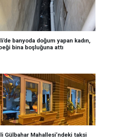
şli'de banyoda doğum yapan kadın,
beği bina boşluğuna attı
li Gülbahar Mahallesi’ndeki taksi