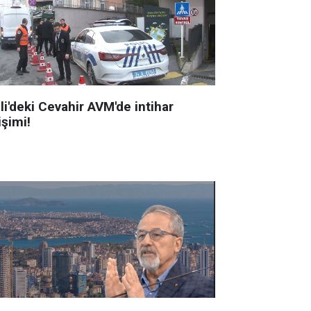
li'deki Cevahir AVM'de intihar
işimi!