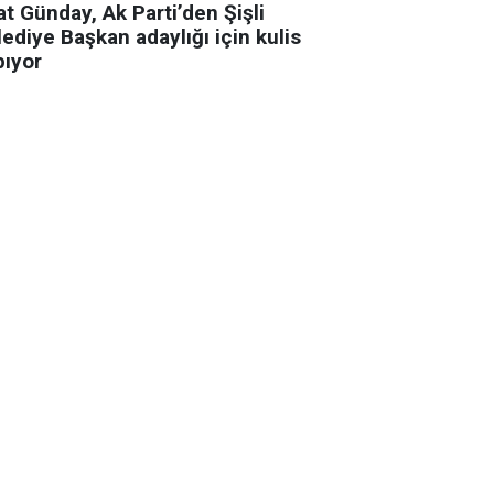
t Günday, Ak Parti’den Şişli
ediye Başkan adaylığı için kulis
pıyor