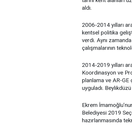
tarihi kent alanları 
aldı.
2006-2014 yılları ara
kentsel politika geli
verdi. Aynı zamanda 
çalışmalarının teknol
2014-2019 yılları ar
Koordinasyon ve Proj
planlama ve AR-GE ça
uyguladı. Beylikdüzü
Ekrem İmamoğlu’nun 
Belediyesi 2019 Seçim
hazırlanmasında tekn