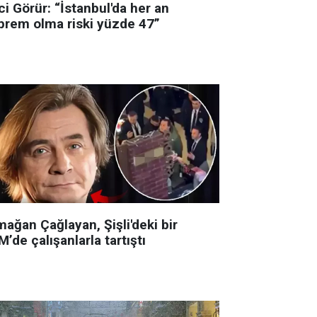
i Görür: “İstanbul'da her an
prem olma riski yüzde 47”
ağan Çağlayan, Şişli'deki bir
’de çalışanlarla tartıştı