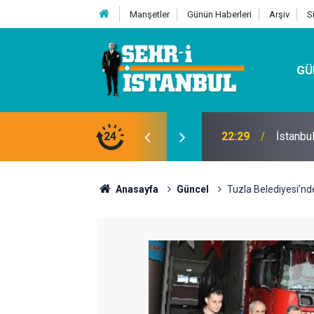
Manşetler
Günün Haberleri
Arşiv
S
GÜ
24
07:32
Kutu Si
Anasayfa
Güncel
Tuzla Belediyesi’nde