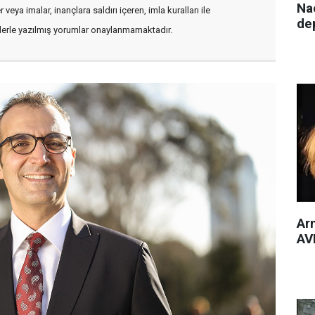
Nac
veya imalar, inançlara saldırı içeren, imla kuralları ile
de
flerle yazılmış yorumlar onaylanmamaktadır.
Arm
AVM