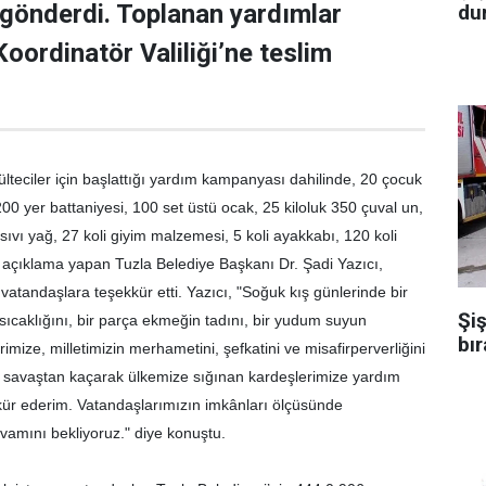
 gönderdi. Toplanan yardımlar
dur
oordinatör Valiliği’ne teslim
ülteciler için başlattığı yardım kampanyası dahilinde, 20 çocuk
200 yer battaniyesi, 100 set üstü ocak, 25 kiloluk 350 çuval un,
t sıvı yağ, 27 koli giyim malzemesi, 5 koli ayakkabı, 120 koli
li açıklama yapan Tuzla Belediye Başkanı Dr. Şadi Yazıcı,
tandaşlara teşekkür etti. Yazıcı, "Soğuk kış günlerinde bir
Şiş
sıcaklığını, bir parça ekmeğin tadını, bir yudum suyun
bır
imize, milletimizin merhametini, şefkatini ve misafirperverliğini
iç savaştan kaçarak ülkemize sığınan kardeşlerimize yardım
kür ederim. Vatandaşlarımızın imkânları ölçüsünde
amını bekliyoruz." diye konuştu.