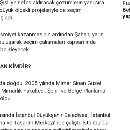
işli'ye nefes aldıracak çözümlerin yanı sıra
Fua
Bel
n büyük ölçekli projeleriyle de seçim
ya
aşladı.
 resmiyet kazanmasının ardından Şahan, yarın
 buluşarak seçim çalışmaları kapsamında
 belirleyecek.
AN KİMDİR?
’da doğdu. 2005 yılında Mimar Sinan Güzel
i Mimarlık Fakültesi, Şehir ve Bölge Planlama
oldu.
asında İstanbul Büyükşehir Belediyesi, İstanbul
a ve Tasarım Merkezi’nde çalıştı. İstanbul’da