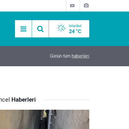
İstanbul
24 °C
15:11
Mobil Araçlarla Hayır Lokması Dağıtımının Avanta
Günün tüm
haberleri
ncel
Haberleri