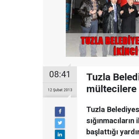
08:41
Tuzla Beled
mültecilere 
12 Şubat 2013
Tuzla Belediyes
sığınmacıların 
başlattığı yard