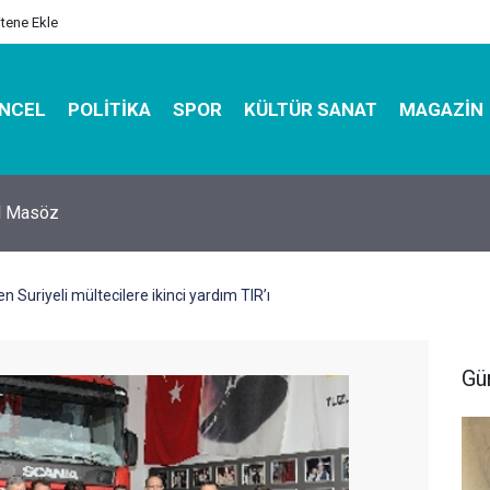
itene Ekle
NCEL
POLITIKA
SPOR
KÜLTÜR SANAT
MAGAZIN
hirbazı ile Estetik, Dayanıklı ve Çevre Dostu Ambalaj
n Suriyeli mültecilere ikinci yardım TIR’ı
Gü