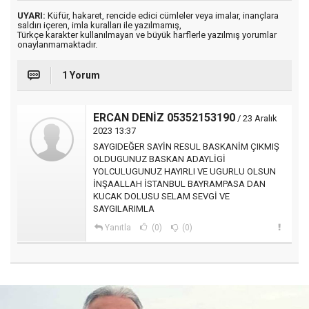
UYARI:
Küfür, hakaret, rencide edici cümleler veya imalar, inançlara
saldırı içeren, imla kuralları ile yazılmamış,
Türkçe karakter kullanılmayan ve büyük harflerle yazılmış yorumlar
onaylanmamaktadır.
1 Yorum
ERCAN DENİZ 05352153190
/ 23 Aralık
2023 13:37
SAYGIDEĞER SAYİN RESUL BASKANİM ÇIKMIŞ
OLDUGUNUZ BASKAN ADAYLİGİ
YOLCULUGUNUZ HAYIRLI VE UGURLU OLSUN
İNŞAALLAH İSTANBUL BAYRAMPASA DAN
KUCAK DOLUSU SELAM SEVGİ VE
SAYGILARIMLA
Yanıtla
(0)
(0)