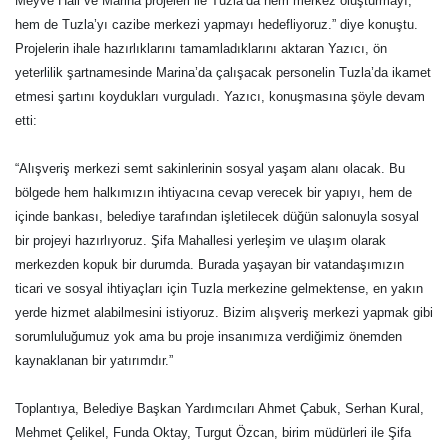
Meyve Hali ve Marina projeleri ile Tuzla’da hem merkez oluşturmayı,
hem de Tuzla’yı cazibe merkezi yapmayı hedefliyoruz.” diye konuştu.
Projelerin ihale hazırlıklarını tamamladıklarını aktaran Yazıcı, ön
yeterlilik şartnamesinde Marina’da çalışacak personelin Tuzla’da ikamet
etmesi şartını koydukları vurguladı. Yazıcı, konuşmasına şöyle devam
etti:
“Alışveriş merkezi semt sakinlerinin sosyal yaşam alanı olacak. Bu
bölgede hem halkımızın ihtiyacına cevap verecek bir yapıyı, hem de
içinde bankası, belediye tarafından işletilecek düğün salonuyla sosyal
bir projeyi hazırlıyoruz. Şifa Mahallesi yerleşim ve ulaşım olarak
merkezden kopuk bir durumda. Burada yaşayan bir vatandaşımızın
ticari ve sosyal ihtiyaçları için Tuzla merkezine gelmektense, en yakın
yerde hizmet alabilmesini istiyoruz. Bizim alışveriş merkezi yapmak gibi
sorumluluğumuz yok ama bu proje insanımıza verdiğimiz önemden
kaynaklanan bir yatırımdır.”
Toplantıya, Belediye Başkan Yardımcıları Ahmet Çabuk, Serhan Kural,
Mehmet Çelikel, Funda Oktay, Turgut Özcan, birim müdürleri ile Şifa