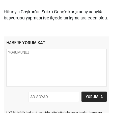
Hüseyin Coşkun’un Şükrü Genç’e karşı aday adaylık
başvurusu yapması ise ilçede tartışmalara eden oldu.
HABERE
YORUM KAT
UYARI:
Küfür, hakaret, rencide edici cümleler veya imalar, inançlara