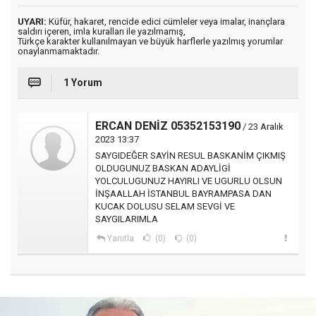
UYARI:
Küfür, hakaret, rencide edici cümleler veya imalar, inançlara
saldırı içeren, imla kuralları ile yazılmamış,
Türkçe karakter kullanılmayan ve büyük harflerle yazılmış yorumlar
onaylanmamaktadır.
1 Yorum
ERCAN DENİZ 05352153190
/ 23 Aralık
2023 13:37
SAYGIDEĞER SAYİN RESUL BASKANİM ÇIKMIŞ
OLDUGUNUZ BASKAN ADAYLİGİ
YOLCULUGUNUZ HAYIRLI VE UGURLU OLSUN
İNŞAALLAH İSTANBUL BAYRAMPASA DAN
KUCAK DOLUSU SELAM SEVGİ VE
SAYGILARIMLA
Yanıtla
(0)
(0)