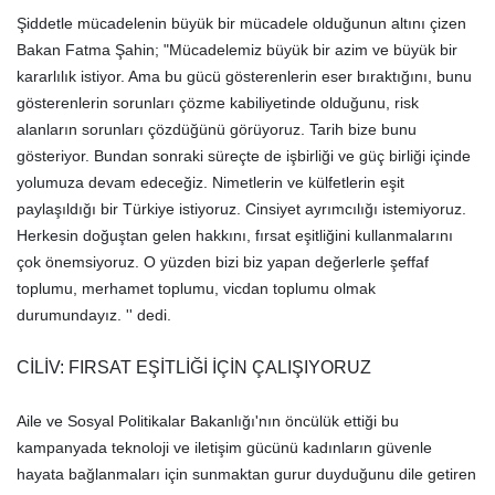
Şiddetle mücadelenin büyük bir mücadele olduğunun altını çizen
Bakan Fatma Şahin; "Mücadelemiz büyük bir azim ve büyük bir
kararlılık istiyor. Ama bu gücü gösterenlerin eser bıraktığını, bunu
gösterenlerin sorunları çözme kabiliyetinde olduğunu, risk
alanların sorunları çözdüğünü görüyoruz. Tarih bize bunu
gösteriyor. Bundan sonraki süreçte de işbirliği ve güç birliği içinde
yolumuza devam edeceğiz. Nimetlerin ve külfetlerin eşit
paylaşıldığı bir Türkiye istiyoruz. Cinsiyet ayrımcılığı istemiyoruz.
Herkesin doğuştan gelen hakkını, fırsat eşitliğini kullanmalarını
çok önemsiyoruz. O yüzden bizi biz yapan değerlerle şeffaf
toplumu, merhamet toplumu, vicdan toplumu olmak
durumundayız. '' dedi.
CİLİV: FIRSAT EŞİTLİĞİ İÇİN ÇALIŞIYORUZ
Aile ve Sosyal Politikalar Bakanlığı'nın öncülük ettiği bu
kampanyada teknoloji ve iletişim gücünü kadınların güvenle
hayata bağlanmaları için sunmaktan gurur duyduğunu dile getiren