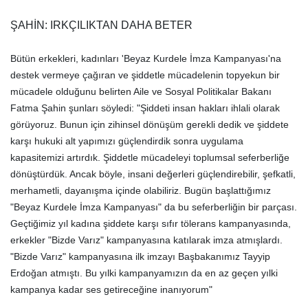
ŞAHİN: IRKÇILIKTAN DAHA BETER
Bütün erkekleri, kadınları 'Beyaz Kurdele İmza Kampanyası'na
destek vermeye çağıran ve şiddetle mücadelenin topyekun bir
mücadele olduğunu belirten Aile ve Sosyal Politikalar Bakanı
Fatma Şahin şunları söyledi:
"Şiddeti insan hakları ihlali olarak
görüyoruz. Bunun için zihinsel dönüşüm gerekli dedik ve şiddete
karşı hukuki alt yapımızı güçlendirdik sonra uygulama
kapasitemizi artırdık. Şiddetle mücadeleyi toplumsal seferberliğe
dönüştürdük. Ancak böyle, insani değerleri güçlendirebilir, şefkatli,
merhametli, dayanışma içinde olabiliriz. Bugün başlattığımız
"Beyaz Kurdele İmza Kampanyası" da bu seferberliğin bir parçası.
Geçtiğimiz yıl kadına şiddete karşı sıfır tölerans kampanyasında,
erkekler "Bizde Varız" kampanyasına katılarak imza atmışlardı.
"Bizde Varız" kampanyasına ilk imzayı Başbakanımız Tayyip
Erdoğan atmıştı. Bu yılki kampanyamızın da en az geçen yılki
kampanya kadar ses getireceğine inanıyorum"