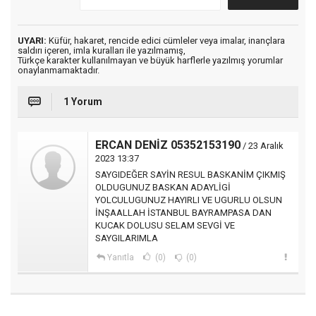
UYARI:
Küfür, hakaret, rencide edici cümleler veya imalar, inançlara
saldırı içeren, imla kuralları ile yazılmamış,
Türkçe karakter kullanılmayan ve büyük harflerle yazılmış yorumlar
onaylanmamaktadır.
1 Yorum
ERCAN DENİZ 05352153190
/ 23 Aralık
2023 13:37
SAYGIDEĞER SAYİN RESUL BASKANİM ÇIKMIŞ
OLDUGUNUZ BASKAN ADAYLİGİ
YOLCULUGUNUZ HAYIRLI VE UGURLU OLSUN
İNŞAALLAH İSTANBUL BAYRAMPASA DAN
KUCAK DOLUSU SELAM SEVGİ VE
SAYGILARIMLA
Yanıtla
(0)
(0)