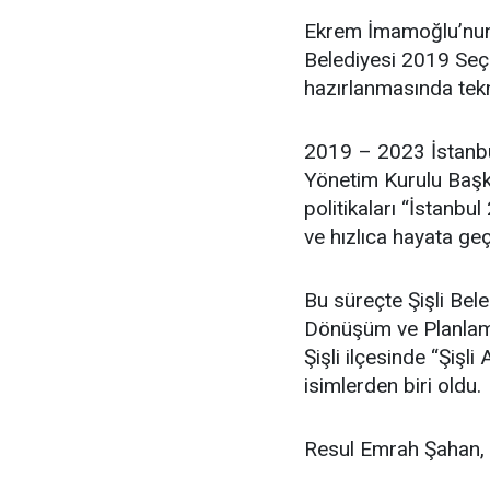
Ekrem İmamoğlu’nun 
Belediyesi 2019 Seçim
hazırlanmasında tekn
2019 – 2023 İstanbu
Yönetim Kurulu Başka
politikaları “İstanbul
ve hızlıca hayata geç
Bu süreçte Şişli Bel
Dönüşüm ve Planlama
Şişli ilçesinde “Şişl
isimlerden biri oldu.
Resul Emrah Şahan, ev