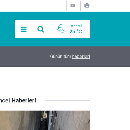
İstanbul
25 °C
15:11
Mobil Araçlarla Hayır Lokması Dağıtımının Avanta
Günün tüm
haberleri
ncel
Haberleri