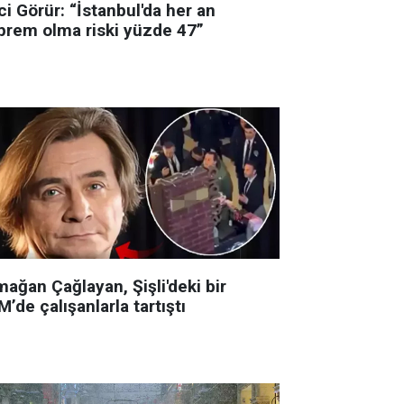
i Görür: “İstanbul'da her an
prem olma riski yüzde 47”
ağan Çağlayan, Şişli'deki bir
’de çalışanlarla tartıştı