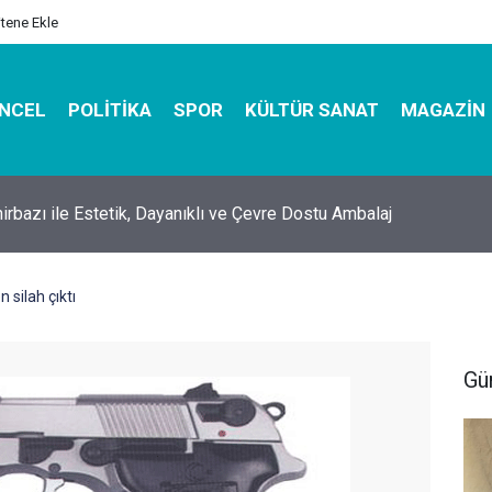
itene Ekle
NCEL
POLITIKA
SPOR
KÜLTÜR SANAT
MAGAZIN
hirbazı ile Estetik, Dayanıklı ve Çevre Dostu Ambalaj
 silah çıktı
Gü