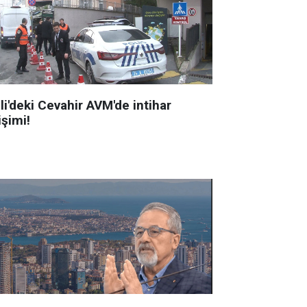
li'deki Cevahir AVM'de intihar
işimi!