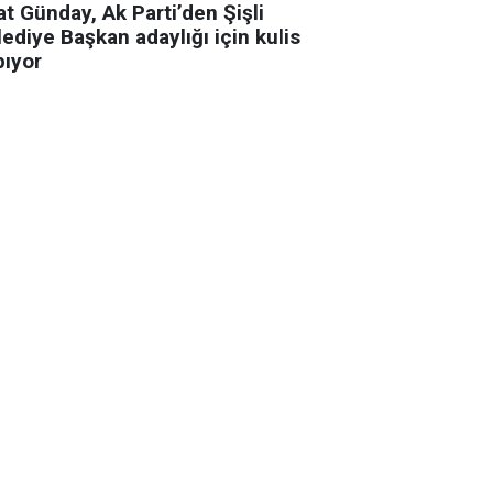
t Günday, Ak Parti’den Şişli
ediye Başkan adaylığı için kulis
pıyor