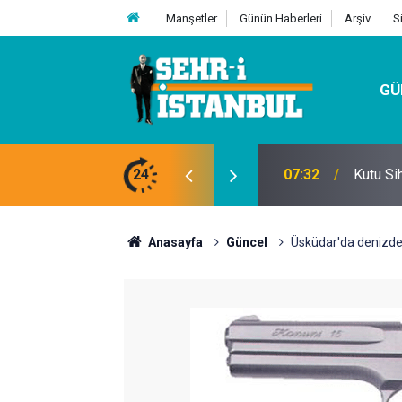
Manşetler
Günün Haberleri
Arşiv
S
GÜ
24
07:32
Kutu Si
Anasayfa
Güncel
Üsküdar'da denizden