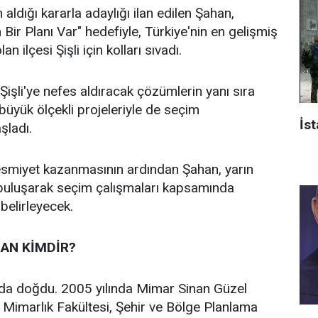
 aldığı kararla adaylığı ilan edilen Şahan,
n Bir Planı Var" hedefiyle, Türkiye'nin en gelişmiş
an ilçesi Şişli için kolları sıvadı.
işli'ye nefes aldıracak çözümlerin yanı sıra
n büyük ölçekli projeleriyle de seçim
İst
aşladı.
 resmiyet kazanmasının ardından Şahan, yarın
 buluşarak seçim çalışmaları kapsamında
 belirleyecek.
AN KİMDİR?
’da doğdu. 2005 yılında Mimar Sinan Güzel
i Mimarlık Fakültesi, Şehir ve Bölge Planlama