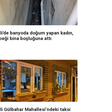
şli'de banyoda doğum yapan kadın,
beği bina boşluğuna attı
li Gülbahar Mahallesi’ndeki taksi