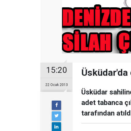
15:20
Üsküdar'da 
22 Ocak 2013
Üsküdar sahilin
adet tabanca çık
tarafından atıld