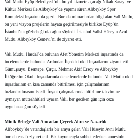
Vali Mutlu Eyüp Belediyesi’nin bu yıl hizmete açacağı Nikah Sarayı ve
Kültür Merkezi ile Alibeyköy’de yapımı süren Alibeyköy Spor
Kompleksi inşaatını da gezdi. Burada mimarlardan bilgi alan Vali Mutlu,
bu yeni vizyon projelerin hayata geçirilmesiyle birlikte Eyüp’ün
İstanbul’un gözbebeği olacağını söyledi. İstanbul Valisi Hüseyin Avni
Mutlu, Alibeyköy Cemevi’ni de ziyaret etti.
Vali Mutlu, Hasdal’da bulunan Afet Yönetim Merkezi inşaatında da
incelemelerde bulundu. Ardından İlçedeki okul inşaatlarını ziyaret etti.
Gümüşsuyu, Esentepe, Çırçır, Mehmet Akif Ersoy ve Alibeyköy
İlköğretim Okulu inşaatlarında denetlemelerde bulundu. Vali Mutlu okul
inşaatlarının en kısa zamanda bitirilmesi için çalışmalarının
hızlandırılmasını istedi. İnşaat çalışmalarında bitirilme takvimine
uymayan müteahhitleri uyaran Vali, her geciken gün için ceza
uygulanacağını söyledi.
Minik Bebeğe Vali Amcadan Çeyrek Altın ve Nazarlık
Aliböyköy’de vatandaşlarla bir araya gelen Vali Hüseyin Avni Mutlu
burada esnafı ziyaret etti. Bir kuyumcuyla sohbet ederken annesinin