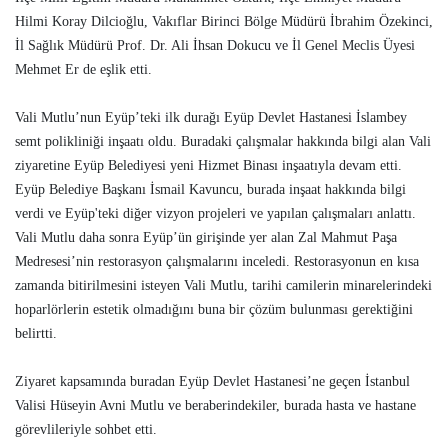
Hilmi Koray Dilcioğlu, Vakıflar Birinci Bölge Müdürü İbrahim Özekinci,
İl Sağlık Müdürü Prof. Dr. Ali İhsan Dokucu ve İl Genel Meclis Üyesi
Mehmet Er de eşlik etti.
Vali Mutlu’nun Eyüp’teki ilk durağı Eyüp Devlet Hastanesi İslambey
semt polikliniği inşaatı oldu. Buradaki çalışmalar hakkında bilgi alan Vali
ziyaretine Eyüp Belediyesi yeni Hizmet Binası inşaatıyla devam etti.
Eyüp Belediye Başkanı İsmail Kavuncu, burada inşaat hakkında bilgi
verdi ve Eyüp'teki diğer vizyon projeleri ve yapılan çalışmaları anlattı.
Vali Mutlu daha sonra Eyüp’ün girişinde yer alan Zal Mahmut Paşa
Medresesi’nin restorasyon çalışmalarını inceledi. Restorasyonun en kısa
zamanda bitirilmesini isteyen Vali Mutlu, tarihi camilerin minarelerindeki
hoparlörlerin estetik olmadığını buna bir çözüm bulunması gerektiğini
belirtti.
Ziyaret kapsamında buradan Eyüp Devlet Hastanesi’ne geçen İstanbul
Valisi Hüseyin Avni Mutlu ve beraberindekiler, burada hasta ve hastane
görevlileriyle sohbet etti.