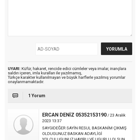
UYARI:
Küfür, hakaret, rencide edici cümleler veya imalar, inançlara
saldırı içeren, imla kuralları ile yazılmamış,
Türkçe karakter kullanılmayan ve büyük harflerle yazılmış yorumlar
onaylanmamaktadır.
1 Yorum
ERCAN DENİZ 05352153190
/ 23 Aralık
2023 13:37
SAYGIDEĞER SAYİN RESUL BASKANİM ÇIKMIŞ
OLDUGUNUZ BASKAN ADAYLİGİ
YOLCULUGUNUZ HAYIRLI VE UGURLU OLSUN