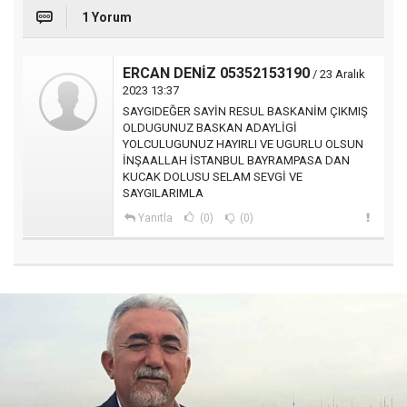
1 Yorum
ERCAN DENİZ 05352153190
/ 23 Aralık
2023 13:37
SAYGIDEĞER SAYİN RESUL BASKANİM ÇIKMIŞ
OLDUGUNUZ BASKAN ADAYLİGİ
YOLCULUGUNUZ HAYIRLI VE UGURLU OLSUN
İNŞAALLAH İSTANBUL BAYRAMPASA DAN
KUCAK DOLUSU SELAM SEVGİ VE
SAYGILARIMLA
Yanıtla
(0)
(0)