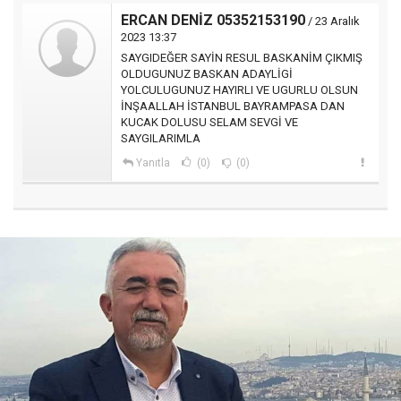
ERCAN DENİZ 05352153190
/ 23 Aralık
2023 13:37
SAYGIDEĞER SAYİN RESUL BASKANİM ÇIKMIŞ
OLDUGUNUZ BASKAN ADAYLİGİ
YOLCULUGUNUZ HAYIRLI VE UGURLU OLSUN
İNŞAALLAH İSTANBUL BAYRAMPASA DAN
KUCAK DOLUSU SELAM SEVGİ VE
SAYGILARIMLA
Yanıtla
(0)
(0)