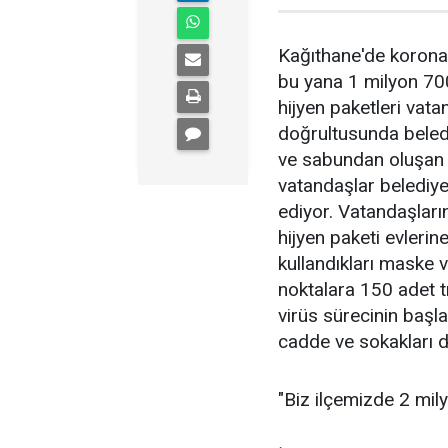
Kağıthane'de korona 
bu yana 1 milyon 70
hijyen paketleri vata
doğrultusunda beledi
ve sabundan oluşan hi
vatandaşlar belediyen
ediyor. Vatandaşları
hijyen paketi evlerine
kullandıkları maske v
noktalara 150 adet tı
virüs sürecinin başl
cadde ve sokakları d
"Biz ilçemizde 2 mily