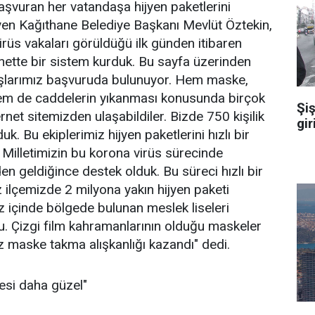
aşvuran her vatandaşa hijyen paketlerini
leyen Kağıthane Belediye Başkanı Mevlüt Öztekin,
rüs vakaları görüldüğü ilk günden itibaren
rnette bir sistem kurduk. Bu sayfa üzerinden
aşlarımız başvuruda bulunuyor. Hem maske,
em de caddelerin yıkanması konusunda birçok
Şiş
ernet sitemizden ulaşabildiler. Bizde 750 kişilik
gir
uk. Bu ekiplerimiz hijyen paketlerini hızlı bir
r. Milletimizin bu korona virüs sürecinde
en geldiğince destek olduk. Bu süreci hızlı bir
z ilçemizde 2 milyona yakın hijyen paketi
ız içinde bölgede bulunan meslek liseleri
. Çizgi film kahramanlarının olduğu maskeler
 maske takma alışkanlığı kazandı" dedi.
esi daha güzel"