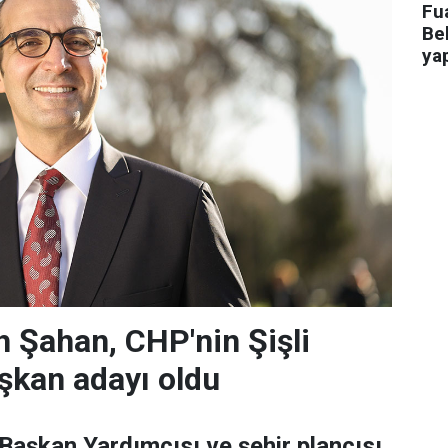
Fua
Bel
ya
 Şahan, CHP'nin Şişli
şkan adayı oldu
 Başkan Yardımcısı ve şehir plancısı