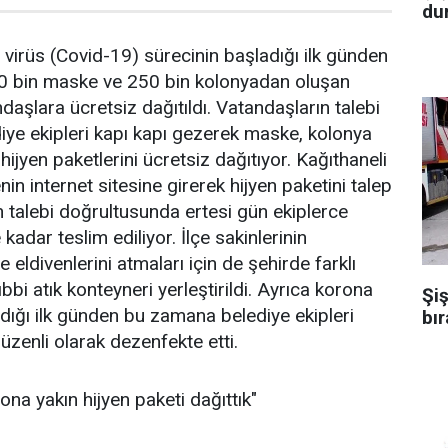
dur
virüs (Covid-19) sürecinin başladığı ilk günden
0 bin maske ve 250 bin kolonyadan oluşan
ndaşlara ücretsiz dağıtıldı. Vatandaşların talebi
ye ekipleri kapı kapı gezerek maske, kolonya
jyen paketlerini ücretsiz dağıtıyor. Kağıthaneli
in internet sitesine girerek hijyen paketini talep
n talebi doğrultusunda ertesi gün ekiplerce
 kadar teslim ediliyor. İlçe sakinlerinin
e eldivenlerini atmaları için de şehirde farklı
bbi atık konteyneri yerleştirildi. Ayrıca korona
Şiş
adığı ilk günden bu zamana belediye ekipleri
bır
üzenli olarak dezenfekte etti.
ona yakın hijyen paketi dağıttık"