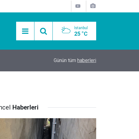
İstanbul
25 °C
15:11
Mobil Araçlarla Hayır Lokması Dağıtımının Avanta
Günün tüm
haberleri
ncel
Haberleri