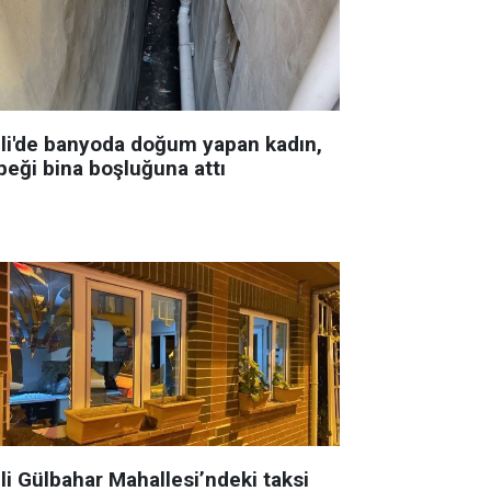
şli'de banyoda doğum yapan kadın,
beği bina boşluğuna attı
li Gülbahar Mahallesi’ndeki taksi