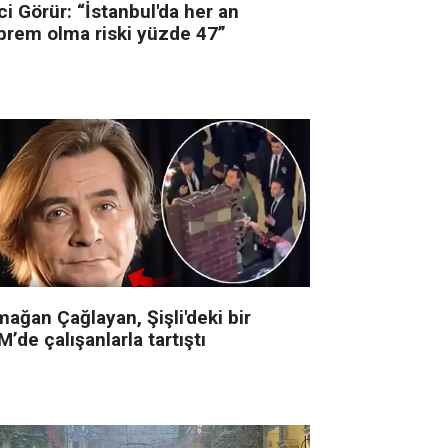
i Görür: “İstanbul'da her an
prem olma riski yüzde 47”
ağan Çağlayan, Şişli'deki bir
’de çalışanlarla tartıştı