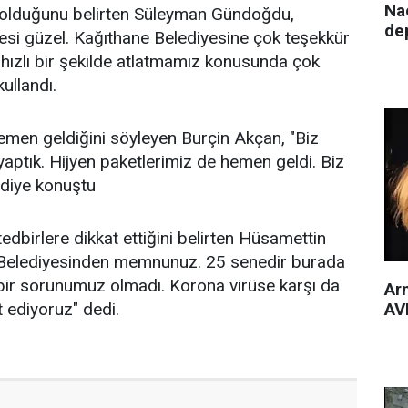
Nac
lduğunu belirten Süleyman Gündoğdu,
de
esi güzel. Kağıthane Belediyesine çok teşekkür
 hızlı bir şekilde atlatmamız konusunda çok
kullandı.
hemen geldiğini söyleyen Burçin Akçan, "Biz
yaptık. Hijyen paketlerimiz de hemen geldi. Biz
diye konuştu
edbirlere dikkat ettiğini belirten Hüsamettin
 Belediyesinden memnunuz. 25 senedir burada
bir sorunumuz olmadı. Korona virüse karşı da
Arm
AVM
t ediyoruz" dedi.