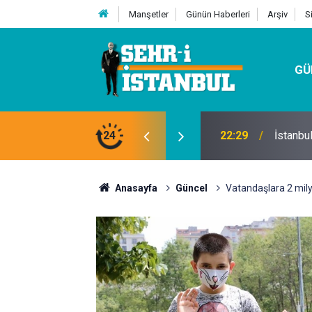
Manşetler
Günün Haberleri
Arşiv
S
GÜ
24
07:32
Kutu Si
Anasayfa
Güncel
Vatandaşlara 2 milyo