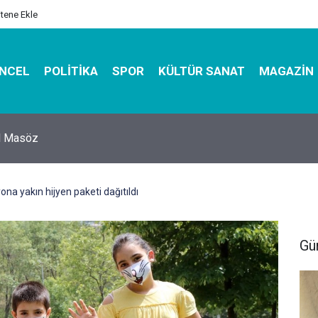
itene Ekle
NCEL
POLITIKA
SPOR
KÜLTÜR SANAT
MAGAZIN
hirbazı ile Estetik, Dayanıklı ve Çevre Dostu Ambalaj
na yakın hijyen paketi dağıtıldı
Gü