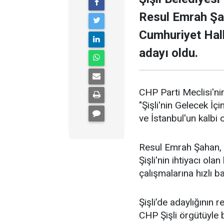
Resul Emrah Şa
Cumhuriyet Halk
adayı oldu.
CHP Parti Meclisi'nin
"Şişli'nin Gelecek İçi
ve İstanbul'un kalbi ol
Resul Emrah Şahan, Ş
Şişli'nin ihtiyacı ola
çalışmalarına hızlı b
Şişli’de adaylığının
CHP Şişli örgütüyle