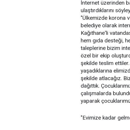
İnternet üzerinden b
ulaştırdıklarını söy
"Ülkemizde korona vi
belediye olarak inte
Kağıthane'li vatand
hem gıda desteği, h
taleplerine bizim int
özel bir ekip oluşturd
şekilde teslim ettile
yaşadıklarına elimizd
şekilde atlacağız. Bi
dağıttık. Çocuklarım
çalışmalarda bulundu
yaparak çocuklarımız
"Evimize kadar gelm