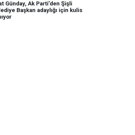
t Günday, Ak Parti’den Şişli
ediye Başkan adaylığı için kulis
pıyor