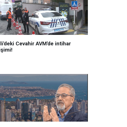
li'deki Cevahir AVM'de intihar
işimi!