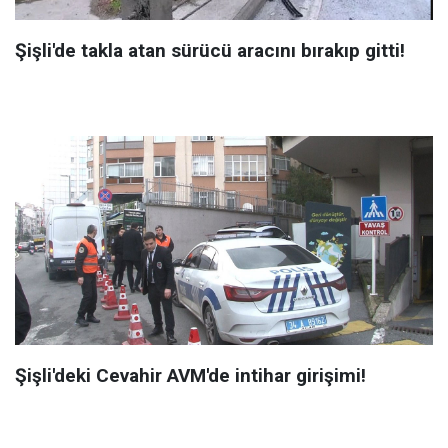
Şişli'de takla atan sürücü aracını bırakıp gitti!
Şişli'deki Cevahir AVM'de intihar girişimi!