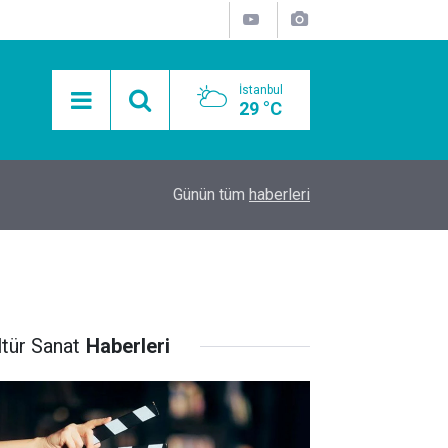
İstanbul
29 °C
15:11
Mobil Araçlarla Hayır Lokması Dağıtımının Avanta
Günün tüm
haberleri
ltür Sanat
Haberleri