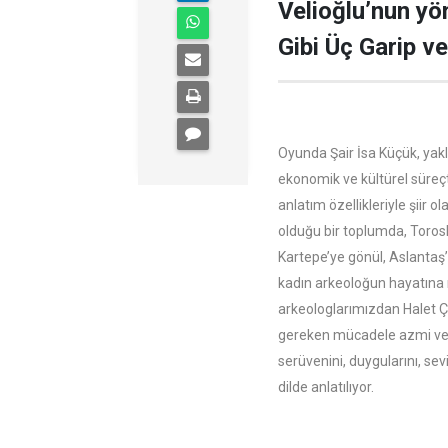
Velioğlu’nun yön
Gibi Üç Garip v
Oyunda Şair İsa Küçük, yakla
ekonomik ve kültürel süreçt
anlatım özellikleriyle şii
olduğu bir toplumda, Toros
Kartepe’ye gönül, Aslantaş’
kadın arkeoloğun hayatına ı
arkeologlarımızdan Halet 
gereken mücadele azmi ve i
serüvenini, duygularını, sevin
dilde anlatılıyor.