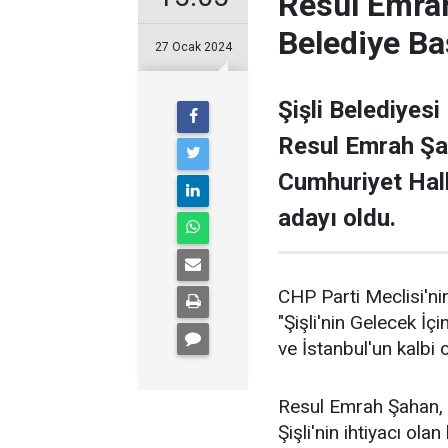
Resul Emrah
Belediye Ba
27 Ocak 2024
Şişli Belediyesi
Resul Emrah Şa
Cumhuriyet Halk
adayı oldu.
CHP Parti Meclisi'nin
"Şişli'nin Gelecek İçi
ve İstanbul'un kalbi ol
Resul Emrah Şahan, Ş
Şişli'nin ihtiyacı ola