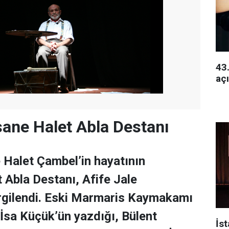
43.
açı
ane Halet Abla Destanı
 Halet Çambel’in hayatının
t Abla Destanı, Afife Jale
rgilendi. Eski Marmaris Kaymakamı
 İsa Küçük’ün yazdığı, Bülent
İs