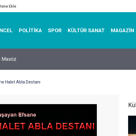
itene Ekle
NCEL
POLITIKA
SPOR
KÜLTÜR SANAT
MAGAZIN
hirbazı ile Estetik, Dayanıklı ve Çevre Dostu Ambalaj
e Halet Abla Destanı
Kü