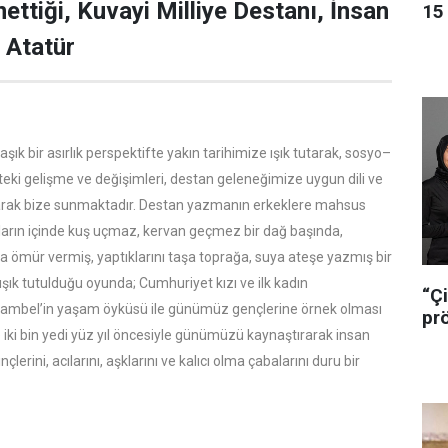
ettiği, Kuvayi Milliye Destanı, İnsan
15 
e Atatür
şık bir asırlık perspektifte yakın tarihimize ışık tutarak, sosyo–
eki gelişme ve değişimleri, destan geleneğimize uygun dili ve
r olarak bize sunmaktadır. Destan yazmanın erkeklere mahsus
ların içinde kuş uçmaz, kervan geçmez bir dağ başında,
a ömür vermiş, yaptıklarını taşa toprağa, suya ateşe yazmış bir
şık tutulduğu oyunda; Cumhuriyet kızı ve ilk kadın
“Çi
Çambel’in yaşam öyküsü ile günümüz gençlerine örnek olması
pr
ki bin yedi yüz yıl öncesiyle günümüzü kaynaştırarak insan
çlerini, acılarını, aşklarını ve kalıcı olma çabalarını duru bir