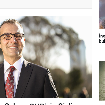
İng
bu