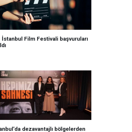
 İstanbul Film Festivali başvuruları
ldı
tanbul’da dezavantajlı bölgelerden