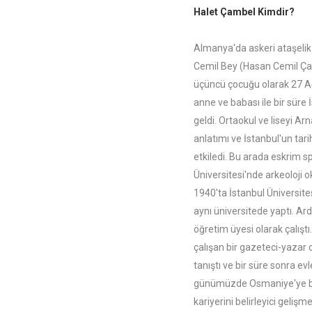
Halet Çambel Kimdir?
Almanya'da askeri ataşelik
Cemil Bey (Hasan Cemil Çam
üçüncü çocuğu olarak 27 Ağ
anne ve babası ile bir süre
geldi. Ortaokul ve liseyi Ar
anlatımı ve İstanbul'un tari
etkiledi. Bu arada eskrim 
Üniversitesi'nde arkeoloji o
1940'ta İstanbul Üniversite
aynı üniversitede yaptı. Ar
öğretim üyesi olarak çalış
çalışan bir gazeteci-yazar 
tanıştı ve bir süre sonra ev
günümüzde Osmaniye'ye bağlı
kariyerini belirleyici geliş