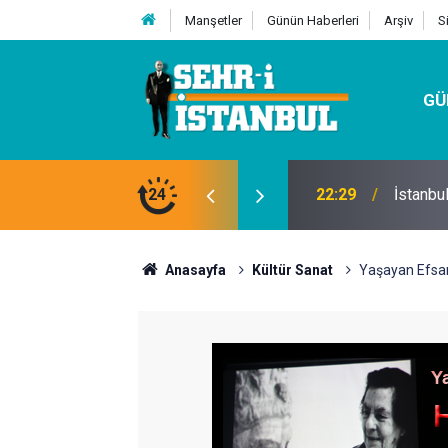
Manşetler
Günün Haberleri
Arşiv
S
GÜ
24
07:32
Kutu Si
Anasayfa
Kültür Sanat
Yaşayan Efsan