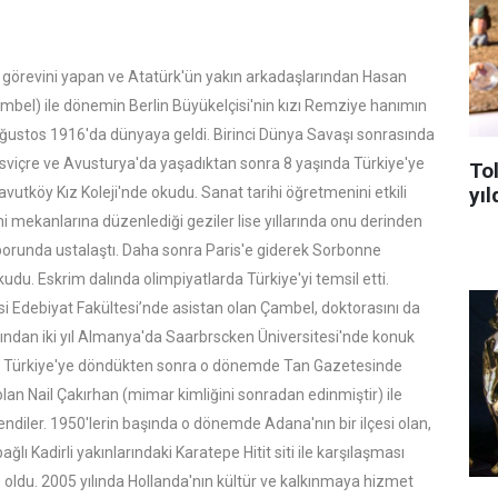
 görevini yapan ve Atatürk'ün yakın arkadaşlarından Hasan
bel) ile dönemin Berlin Büyükelçisi'nin kızı Remziye hanımın
ustos 1916'da dünyaya geldi. Birinci Dünya Savaşı sonrasında
 İsviçre ve Avusturya'da yaşadıktan sonra 8 yaşında Türkiye'ye
To
yıl
navutköy Kız Koleji'nde okudu. Sanat tarihi öğretmenini etkili
hi mekanlarına düzenlediği geziler lise yıllarında onu derinden
sporunda ustalaştı. Daha sonra Paris'e giderek Sorbonne
kudu. Eskrim dalında olimpiyatlarda Türkiye'yi temsil etti.
si Edebiyat Fakültesi’nde asistan olan Çambel, doktorasını da
dından iki yıl Almanya'da Saarbrscken Üniversitesi'nde konuk
tı. Türkiye'ye döndükten sonra o dönemde Tan Gazetesinde
olan Nail Çakırhan (mimar kimliğini sonradan edinmiştir) ile
lendiler. 1950'lerin başında o dönemde Adana'nın bir ilçesi olan,
 Kadirli yakınlarındaki Karatepe Hitit siti ile karşılaşması
me oldu. 2005 yılında Hollanda'nın kültür ve kalkınmaya hizmet