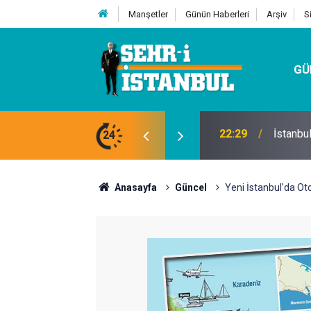
Manşetler
Günün Haberleri
Arşiv
S
GÜ
24
07:32
Kutu Si
Anasayfa
Güncel
Yeni İstanbul'da Ot