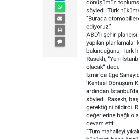
dönüşümün toplumsal
söyledi. Türk hükümet
"Burada otomobillere y
ediyoruz."
ABD'li şehir plancısı
yapılan planlamalar
bulunduğunu, Türk hük
Rasekh, "Yeni İstanb
olacak'' dedi.
İzmir'de Ege Sanayic
'Kentsel Dönüşüm K
ardından İstanbul'da 
söyledi. Rasekh, baş
gerektiğini bildirdi
değerlerine bağlı ol
devam etti:
''Tüm mahalleyi yık