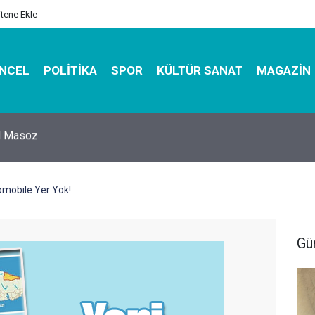
itene Ekle
NCEL
POLITIKA
SPOR
KÜLTÜR SANAT
MAGAZIN
hirbazı ile Estetik, Dayanıklı ve Çevre Dostu Ambalaj
omobile Yer Yok!
Gü