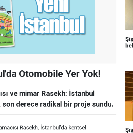
Şi
be
ul'da Otomobile Yer Yok!
cısı ve mimar Rasekh: İstanbul
 son derece radikal bir proje sundu.
lamacısı Rasekh, İstanbul'da kentsel
Şiş