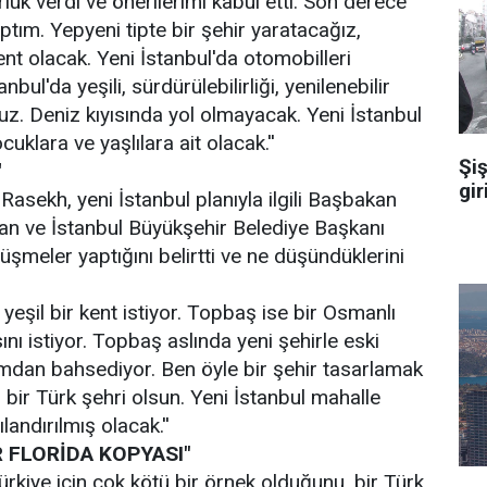
ük verdi ve önerilerimi kabul etti. Son derece
ptım. Yepyeni tipte bir şehir yaratacağız,
nt olacak. Yeni İstanbul'da otomobilleri
nbul'da yeşili, sürdürülebilirliği, yenilenebilir
ruz. Deniz kıyısında yol olmayacak. Yeni İstanbul
ocuklara ve yaşlılara ait olacak.''
Şiş
'
gir
sekh, yeni İstanbul planıyla ilgili Başbakan
n ve İstanbul Büyükşehir Belediye Başkanı
şmeler yaptığını belirtti ve ne düşündüklerini
eşil bir kent istiyor. Topbaş ise bir Osmanlı
nı istiyor. Topbaş aslında yeni şehirle eski
mdan bahsediyor. Ben öyle bir şehir tasarlamak
r bir Türk şehri olsun. Yeni İstanbul mahalle
andırılmış olacak.''
 FLORİDA KOPYASI"
ürkiye için çok kötü bir örnek olduğunu, bir Türk