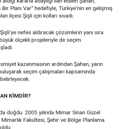
 aldığı kararla adaylığı ilan edilen Şahan,
n Bir Planı Var" hedefiyle, Türkiye'nin en gelişmiş
an ilçesi Şişli için kolları sıvadı.
işli'ye nefes aldıracak çözümlerin yanı sıra
n büyük ölçekli projeleriyle de seçim
aşladı.
 resmiyet kazanmasının ardından Şahan, yarın
 buluşarak seçim çalışmaları kapsamında
 belirleyecek.
AN KİMDİR?
’da doğdu. 2005 yılında Mimar Sinan Güzel
i Mimarlık Fakültesi, Şehir ve Bölge Planlama
oldu.