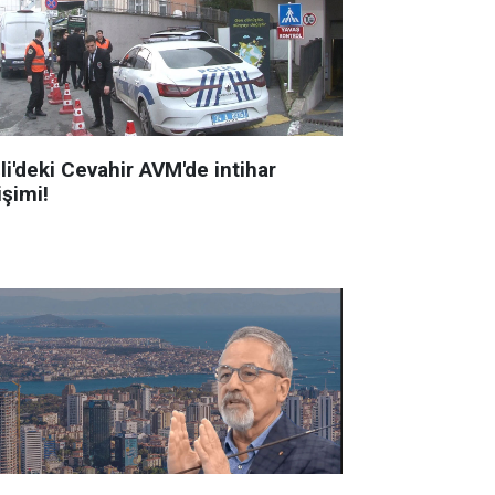
li'deki Cevahir AVM'de intihar
işimi!