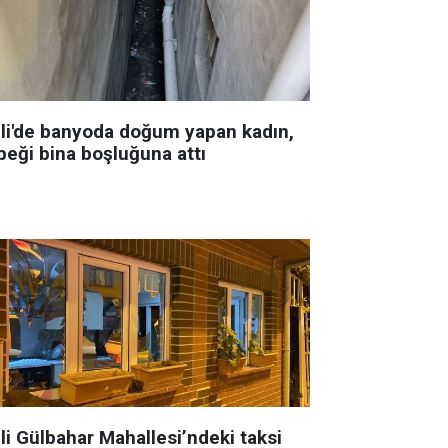
şli'de banyoda doğum yapan kadın,
beği bina boşluğuna attı
li Gülbahar Mahallesi’ndeki taksi