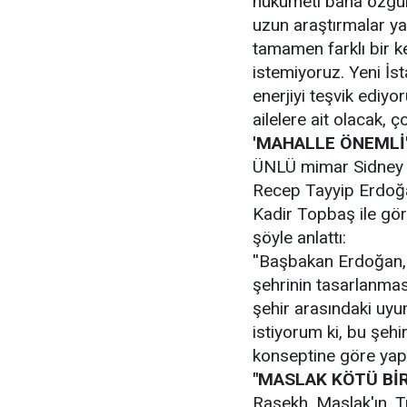
hükümeti bana özgürl
uzun araştırmalar ya
tamamen farklı bir ke
istemiyoruz. Yeni İsta
enerjiyi teşvik ediyo
ailelere ait olacak, ç
'MAHALLE ÖNEMLİ
ÜNLÜ mimar Sidney Ra
Recep Tayyip Erdoğa
Kadir Topbaş ile görü
şöyle anlattı:
''Başbakan Erdoğan, y
şehrinin tasarlanması
şehir arasındaki uyu
istiyorum ki, bu şehi
konseptine göre yapıl
"MASLAK KÖTÜ BİR
Rasekh, Maslak'ın, T