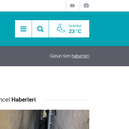
İstanbul
23 °C
15:11
Mobil Araçlarla Hayır Lokması Dağıtımının Avanta
Günün tüm
haberleri
ncel
Haberleri