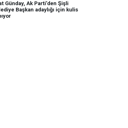
t Günday, Ak Parti’den Şişli
ediye Başkan adaylığı için kulis
pıyor