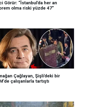
i Görür: “İstanbul'da her an
prem olma riski yüzde 47”
ağan Çağlayan, Şişli'deki bir
’de çalışanlarla tartıştı