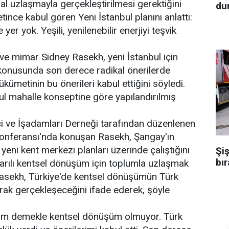
 uzlaşmayla gerçekleştirilmesi gerektiğini
dur
ince kabul gören Yeni İstanbul planını anlattı:
er yok. Yeşili, yenilenebilir enerjiyi teşvik
 ve mimar Sidney Rasekh, yeni İstanbul için
 konusunda son derece radikal önerilerde
ümetinin bu önerileri kabul ettiğini söyledi.
ul mahalle konseptine göre yapılandırılmış
i ve İşadamları Derneği tarafından düzenlenen
onferansı'nda konuşan Rasekh, Şangay'ın
yeni kent merkezi planları üzerinde çalıştığını
Şiş
bır
arılı kentsel dönüşüm için toplumla uzlaşmak
. Rasekh, Türkiye'de kentsel dönüşümün Türk
arak gerçekleşeceğini ifade ederek, şöyle
alım demekle kentsel dönüşüm olmuyor. Türk