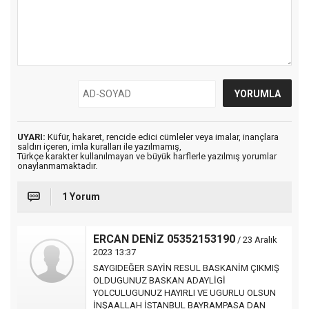
UYARI:
Küfür, hakaret, rencide edici cümleler veya imalar, inançlara
saldırı içeren, imla kuralları ile yazılmamış,
Türkçe karakter kullanılmayan ve büyük harflerle yazılmış yorumlar
onaylanmamaktadır.
1 Yorum
ERCAN DENİZ 05352153190
/ 23 Aralık
2023 13:37
SAYGIDEĞER SAYİN RESUL BASKANİM ÇIKMIŞ
OLDUGUNUZ BASKAN ADAYLİGİ
YOLCULUGUNUZ HAYIRLI VE UGURLU OLSUN
İNŞAALLAH İSTANBUL BAYRAMPASA DAN