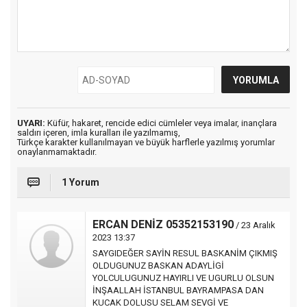
UYARI:
Küfür, hakaret, rencide edici cümleler veya imalar, inançlara
saldırı içeren, imla kuralları ile yazılmamış,
Türkçe karakter kullanılmayan ve büyük harflerle yazılmış yorumlar
onaylanmamaktadır.
1 Yorum
ERCAN DENİZ 05352153190
/ 23 Aralık
2023 13:37
SAYGIDEĞER SAYİN RESUL BASKANİM ÇIKMIŞ
OLDUGUNUZ BASKAN ADAYLİGİ
YOLCULUGUNUZ HAYIRLI VE UGURLU OLSUN
İNŞAALLAH İSTANBUL BAYRAMPASA DAN
KUCAK DOLUSU SELAM SEVGİ VE