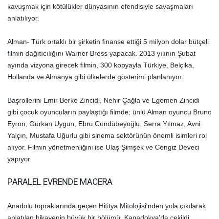
kavuşmak için kötülükler dünyasının efendisiyle savaşmaları
anlatılıyor.
Alman- Türk ortaklı bir şirketin finanse ettiği 5 milyon dolar bütçeli
filmin dağıtıcılığını Warner Bross yapacak. 2013 yılının Şubat
ayında vizyona girecek filmin, 300 kopyayla Türkiye, Belçika,
Hollanda ve Almanya gibi ülkelerde gösterimi planlanıyor.
Başrollerini Emir Berke Zincidi, Nehir Çağla ve Egemen Zincidi
gibi çocuk oyuncuların paylaştığı filmde; ünlü Alman oyuncu Bruno
Eyron, Gürkan Uygun, Ebru Cündübeyoğlu, Serra Yılmaz, Avni
Yalçın, Mustafa Uğurlu gibi sinema sektörünün önemli isimleri rol
alıyor. Filmin yönetmenliğini ise Ulaş Şimşek ve Cengiz Deveci
yapıyor.
PARALEL EVRENDE MACERA
Anadolu topraklarında geçen Hititya Mitolojisi'nden yola çıkılarak
anlatılan hikayenin büyük bir bölümü, Kapadokya'da çekildi.