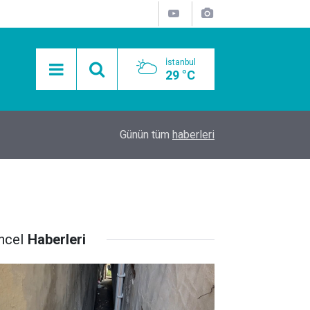
İstanbul
29 °C
15:11
Mobil Araçlarla Hayır Lokması Dağıtımının Avanta
Günün tüm
haberleri
ncel
Haberleri