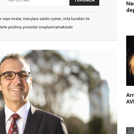
Nac
de
veya imalar, inançlara saldırı içeren, imla kuralları ile
flerle yazılmış yorumlar onaylanmamaktadır.
Arm
AVM