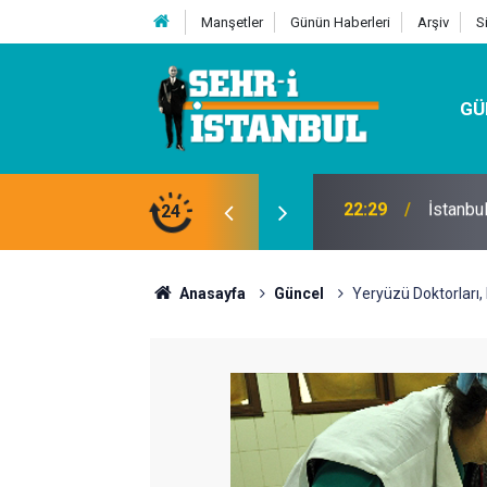
Manşetler
Günün Haberleri
Arşiv
S
GÜ
24
07:32
Kutu Si
Anasayfa
Güncel
Yeryüzü Doktorları,