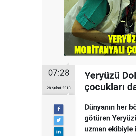
07:28
Yeryüzü Dok
çocukları d
28 Şubat 2013
Dünyanın her bö
götüren Yeryüzü 
uzman ekibiyle i