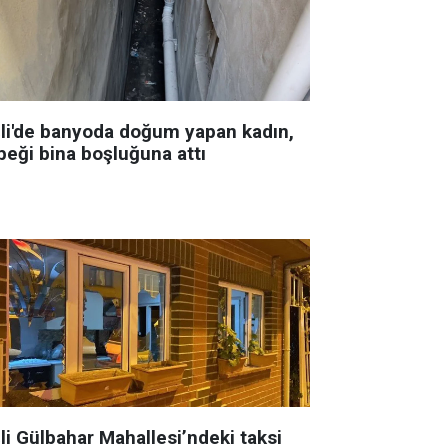
şli'de banyoda doğum yapan kadın,
beği bina boşluğuna attı
li Gülbahar Mahallesi’ndeki taksi