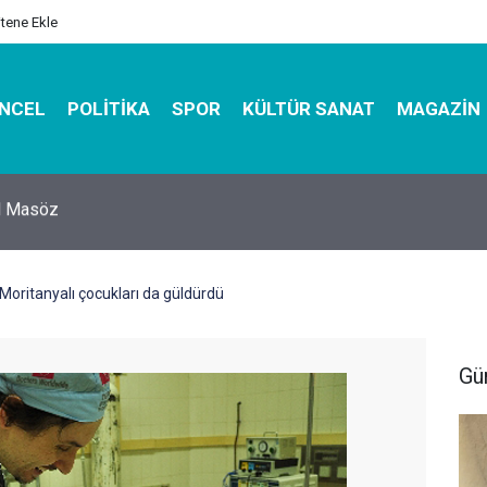
itene Ekle
NCEL
POLITIKA
SPOR
KÜLTÜR SANAT
MAGAZIN
hirbazı ile Estetik, Dayanıklı ve Çevre Dostu Ambalaj
 Moritanyalı çocukları da güldürdü
Gü