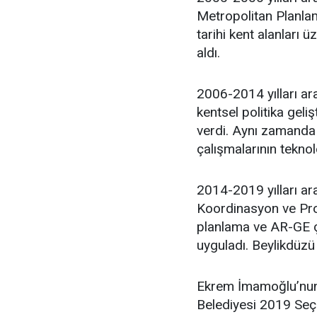
Metropolitan Planlam
tarihi kent alanları 
aldı.
2006-2014 yılları ara
kentsel politika geli
verdi. Aynı zamanda 
çalışmalarının teknol
2014-2019 yılları ar
Koordinasyon ve Proj
planlama ve AR-GE ça
uyguladı. Beylikdüzü
Ekrem İmamoğlu’nun 
Belediyesi 2019 Seçim