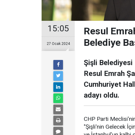
15:05
Resul Emrah
Belediye Ba
27 Ocak 2024
Şişli Belediyesi
Resul Emrah Şa
Cumhuriyet Halk
adayı oldu.
CHP Parti Meclisi'nin
"Şişli'nin Gelecek İçi
ve İstanbul'un kalbi ol