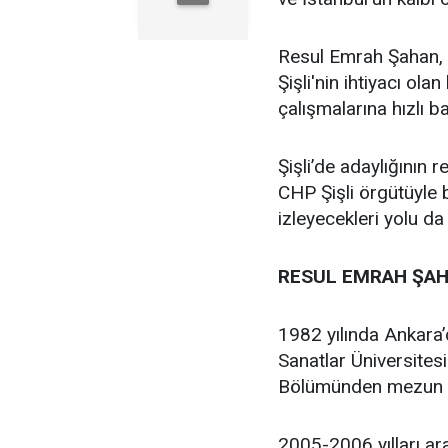
Resul Emrah Şahan, Ş
Şişli'nin ihtiyacı ola
çalışmalarına hızlı b
Şişli’de adaylığının
CHP Şişli örgütüyle
izleyecekleri yolu da
RESUL EMRAH ŞAH
1982 yılında Ankara
Sanatlar Üniversites
Bölümünden mezun 
2005-2006 yılları ar