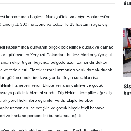
dur
si kapsamında başkent Nuakşot’taki Vataniye Hastanesi’ne
0 ameliyat, 300 muayene ve tedavi ile 28 hastanın ağız-diş
esi kapsamında dünyanın birçok bölgesinde dudak ve damak
arı gülümseten Yeryüzü Doktorları, bu kez Moritanya’ya gitti.
 uzman ekip, 5 gün boyunca bölgede uzun zamandır doktor
 ve tedavi etti. Plastik cerrahi uzmanları yarık damak-dudak
ları gülümsemelerine kavuşturdu. Beyin cerrahları ise
iklinik hizmetleri verdi. Ekipte yer alan dâhiliye ve çocuk
Şiş
bır
astaya poliklinik hizmeti sundu. Diş Hekimi, komplike ağız diş
rak yerel hekimlere eğitimler verdi. Ekiple beraber
apist uzmanları ise yetişkin ve çocuk birçok felçli hastaya
leri ve hastane personelini bu anlamda eğitti.
ya’ya bir tonluk tıbbi malzeme yanında, Fatih Belediyesi