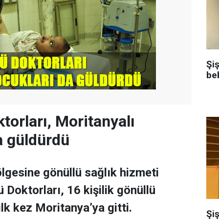
Şi
be
torları, Moritanyalı
a güldürdü
lgesine gönüllü sağlık hizmeti
Doktorları, 16 kişilik gönüllü
lk kez Moritanya’ya gitti.
Şiş