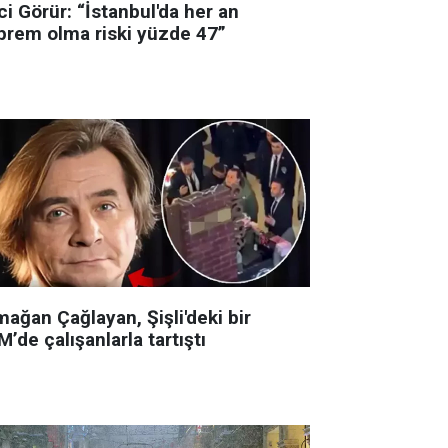
i Görür: “İstanbul'da her an
prem olma riski yüzde 47”
ağan Çağlayan, Şişli'deki bir
’de çalışanlarla tartıştı