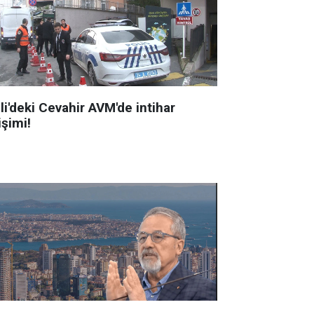
li'deki Cevahir AVM'de intihar
işimi!