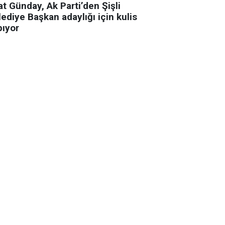
t Günday, Ak Parti’den Şişli
ediye Başkan adaylığı için kulis
pıyor