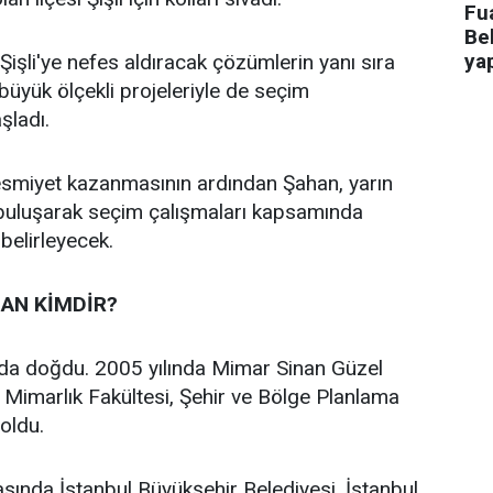
Fua
Bel
ya
işli'ye nefes aldıracak çözümlerin yanı sıra
n büyük ölçekli projeleriyle de seçim
aşladı.
 resmiyet kazanmasının ardından Şahan, yarın
 buluşarak seçim çalışmaları kapsamında
 belirleyecek.
AN KİMDİR?
’da doğdu. 2005 yılında Mimar Sinan Güzel
i Mimarlık Fakültesi, Şehir ve Bölge Planlama
oldu.
asında İstanbul Büyükşehir Belediyesi, İstanbul