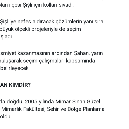
an ilçesi Şişli için kolları sıvadı.
işli'ye nefes aldıracak çözümlerin yanı sıra
n büyük ölçekli projeleriyle de seçim
aşladı.
 resmiyet kazanmasının ardından Şahan, yarın
 buluşarak seçim çalışmaları kapsamında
 belirleyecek.
AN KİMDİR?
’da doğdu. 2005 yılında Mimar Sinan Güzel
i Mimarlık Fakültesi, Şehir ve Bölge Planlama
oldu.