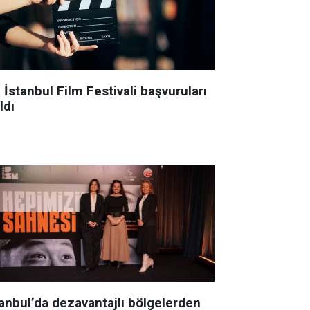
 İstanbul Film Festivali başvuruları
ldı
tanbul’da dezavantajlı bölgelerden