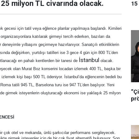
 25 milyon TL civarında olacak.
15 
ık gecesi için tatil veya eğlence planlar yapılmaya başlandı. Kimileri
 organizasyonlara katılarak girmeyi tercih ederken, bazıları da
bir deneyimle yılbaşını geçirmeye hazırlanıyor. Sanatçılı etkinliklerin
asında değişirken, yurtdışı tatilleri ise 3 gece 4 gün için 800 TL’den
İstanbul
utlanacağı en pahalı kentlerden bir tanesi de
olacak.
kleşecek olan Murat Boz konserini locadan izlemek 400 TL, başka bir
izlemek kişi başı 500 TL ödeniyor. İstanbul’da eğlencenin bedeli bu
Roma tatili 945 TL, Barselona turu ise 947 TL’den başlıyor. Yeni
“Çi
ede girmek isteyenlerin oluşturacağı ekonomi ise yaklaşık 25 milyon
pr
ENCESİ
bir çok otel ve mekanda, ünlü şarkıcılar performans sergileyecek.
likte girmek isteyenler için de bir çok fiyat alternatifi bulunuyor. Son