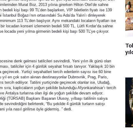
mlerinden Murat Boz, 2013 yılına girerken Hilton Otel’de sahne
bedeli kişi başı 99 TL’den başlarken, VIP biletlerin fiyatı ise 139
ni İstanbul Boğazı’nın ortasındaki Su Ada’da Yalın’ı dinleyerek
t minimum 113 TL’den başlıyor. Aynı mekandaki locaların fiyatları ise
bir locadan konseri izlemenin bedeli 500 TL. Lütfi Kırdar’da sahne
se locada yeni yılma girmenin bedeli kişi başı 500 TL’ye çıkıyor.
To
yıl
cesine denk gelmesi tatilcileri sevindirdi. Yeni yılın ilk günü olan
ması, tatilciler için 4 günlük seyahat fırsatı tanıyor. Yaklaşık 10 bin
nda geçirecek. Yurtiçi seyahatleri tercih edenlerin sayısı ise 60 bine
 yıl en çok satın alınan destinasyonlar Dubrovnik, Prag, Paris,
tercih ediliyor. Tatilini yurtiçinde geçirecek olanlar ise, Uludağ,
ı sıra, kaplıcaların yoğun şekilde bulunduğu Afyonkarahisar’ı tercih
 ve Antalya turlarına olan ilgi de yoğun şekilde devam ediyor.
liği (TÜRSAB) Başkanı Başaran Ulusoy, yılbaşı tatilinin salıya
 sevindirdiğini belirterek, “Bu şekilde 4 günlük turların satışı
ni yıla nasıl girilirse öyle gidermiş. ” dedi.