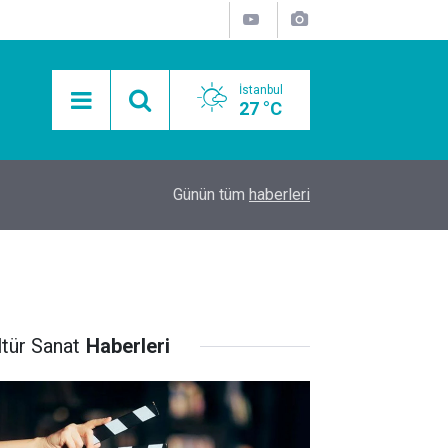
İstanbul
27 °C
15:11
Mobil Araçlarla Hayır Lokması Dağıtımının Avanta
Günün tüm
haberleri
ltür Sanat
Haberleri