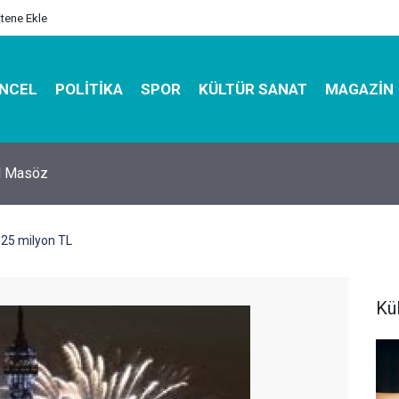
itene Ekle
NCEL
POLITIKA
SPOR
KÜLTÜR SANAT
MAGAZIN
hirbazı ile Estetik, Dayanıklı ve Çevre Dostu Ambalaj
e 25 milyon TL
Kü