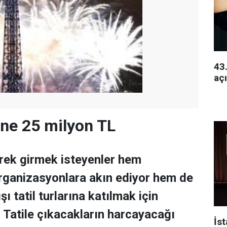
43.
açı
line 25 milyon TL
erek girmek isteyenler hem
organizasyonlara akın ediyor hem de
şı tatil turlarına katılmak için
. Tatile çıkacakların harcayacağı
İs