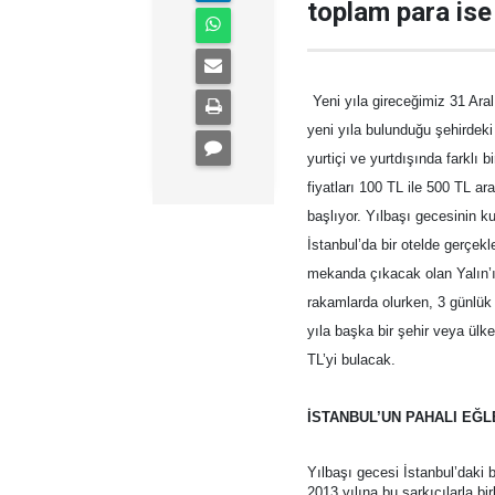
toplam para ise
Yeni yıla gireceğimiz 31 Aral
yeni yıla bulunduğu şehirdeki
yurtiçi ve yurtdışında farklı 
fiyatları 100 TL ile 500 TL ar
başlıyor. Yılbaşı gecesinin k
İstanbul’da bir otelde gerçe
mekanda çıkacak olan Yalın’ı 
rakamlarda olurken, 3 günlük 
yıla başka bir şehir veya ülk
TL’yi bulacak.
İSTANBUL’UN PAHALI EĞL
Yılbaşı gecesi İstanbul’daki 
2013 yılına bu şarkıcılarla bir