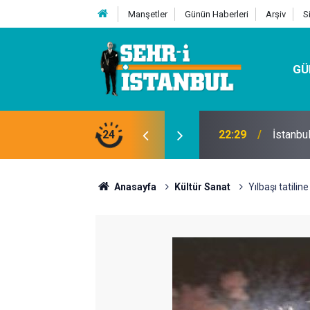
Manşetler
Günün Haberleri
Arşiv
S
GÜ
24
07:32
Kutu Si
Anasayfa
Kültür Sanat
Yılbaşı tatilin