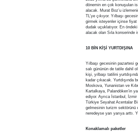
dönemin en çok konuşulan isi
alacak. Murat Boz’u izlemenin 
TL’ye çıkıyor. Yılbaşı gecesi
girmek isteyenler içinse fiya
dudak uçuklatıyor. En öndeki 
alacak olan Sıla konserinde i
10 BİN KİŞİ YURTDIŞINA
Yılbaşı gecesinin pazartesi ge
salı gününün de tatile dahil ol
kişi, yılbaşı tatilini yurtdışı
kadar çıkacak. Yurtdışında bu
Moskova, Yunanistan ve Kıbrıs 
Kartalkaya, Palandöken’in yan
ediyor. Ayrıca İstanbul, İzmir
Türkiye Seyahat Acentalar Bir
gelmesinin turizm sektörünü de
neredeyse yarı yarıya arttı. Ye
Konaklamalı paketler