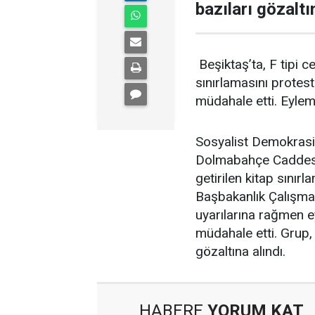
bazıları gözaltı
Beşiktaş’ta, F tipi c
sınırlamasını protes
müdahale etti. Eylemc
Sosyalist Demokrasi 
Dolmabahçe Caddesi ü
getirilen kitap sınır
Başbakanlık Çalışma 
uyarılarına rağmen e
müdahale etti. Grup, 
gözaltına alındı.
HABERE
YORUM KAT