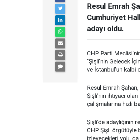
Resul Emrah Şa
Cumhuriyet Halk
adayı oldu.
CHP Parti Meclisi'nin
"Şişli'nin Gelecek İçi
ve İstanbul'un kalbi ol
Resul Emrah Şahan, Ş
Şişli'nin ihtiyacı ola
çalışmalarına hızlı b
Şişli’de adaylığının
CHP Şişli örgütüyle
izleyecekleri yolu da