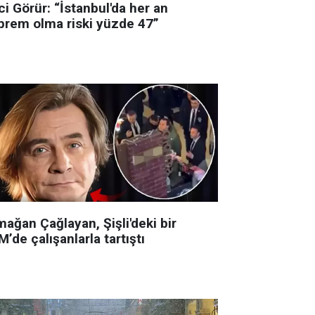
i Görür: “İstanbul'da her an
prem olma riski yüzde 47”
ağan Çağlayan, Şişli'deki bir
’de çalışanlarla tartıştı