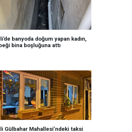
şli'de banyoda doğum yapan kadın,
beği bina boşluğuna attı
li Gülbahar Mahallesi’ndeki taksi