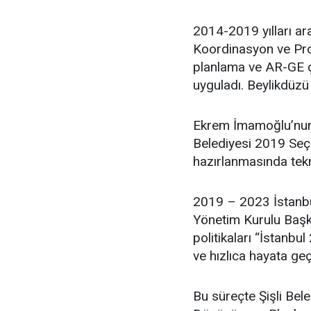
2014-2019 yılları ar
Koordinasyon ve Proj
planlama ve AR-GE ça
uyguladı. Beylikdüzü
Ekrem İmamoğlu’nun 
Belediyesi 2019 Seçim
hazırlanmasında tekn
2019 – 2023 İstanbu
Yönetim Kurulu Başka
politikaları “İstanbul
ve hızlıca hayata geç
Bu süreçte Şişli Bel