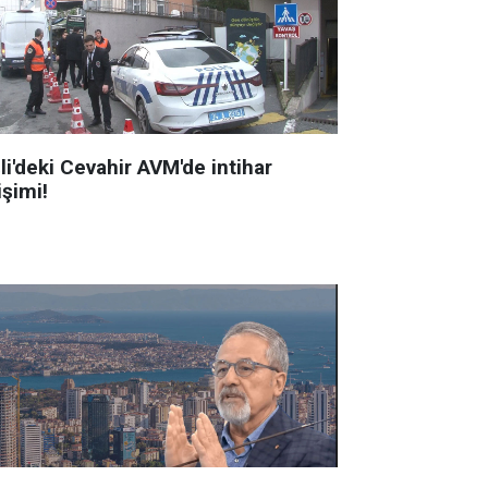
li'deki Cevahir AVM'de intihar
işimi!