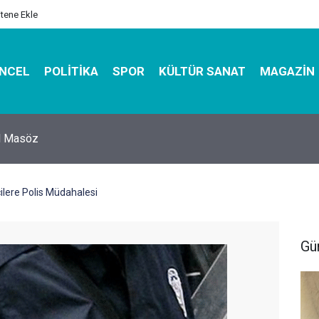
itene Ekle
NCEL
POLITIKA
SPOR
KÜLTÜR SANAT
MAGAZIN
hirbazı ile Estetik, Dayanıklı ve Çevre Dostu Ambalaj
lere Polis Müdahalesi
Gü