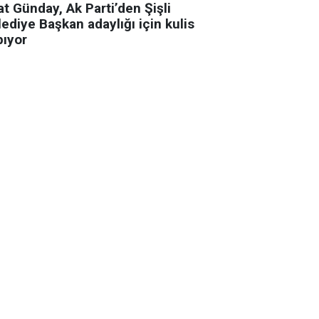
t Günday, Ak Parti’den Şişli
ediye Başkan adaylığı için kulis
pıyor