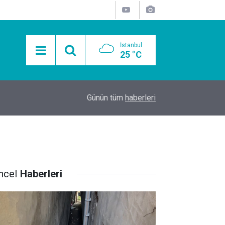
İstanbul
25 °C
15:11
Mobil Araçlarla Hayır Lokması Dağıtımının Avanta
Günün tüm
haberleri
ncel
Haberleri