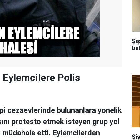
Şi
be
 Eylemcilere Polis
ipi cezaevlerinde bulunanlara yönelik
sını protesto etmek isteyen grup yol
s müdahale etti. Eylemcilerden
Şiş