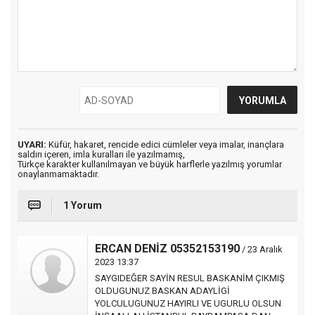
UYARI:
Küfür, hakaret, rencide edici cümleler veya imalar, inançlara
saldırı içeren, imla kuralları ile yazılmamış,
Türkçe karakter kullanılmayan ve büyük harflerle yazılmış yorumlar
onaylanmamaktadır.
1 Yorum
ERCAN DENİZ 05352153190
/ 23 Aralık
2023 13:37
SAYGIDEĞER SAYİN RESUL BASKANİM ÇIKMIŞ
OLDUGUNUZ BASKAN ADAYLİGİ
YOLCULUGUNUZ HAYIRLI VE UGURLU OLSUN