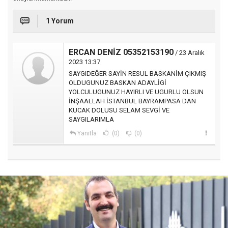
1 Yorum
ERCAN DENİZ 05352153190
/ 23 Aralık
2023 13:37
SAYGIDEĞER SAYİN RESUL BASKANİM ÇIKMIŞ
OLDUGUNUZ BASKAN ADAYLİGİ
YOLCULUGUNUZ HAYIRLI VE UGURLU OLSUN
İNŞAALLAH İSTANBUL BAYRAMPASA DAN
KUCAK DOLUSU SELAM SEVGİ VE
SAYGILARIMLA
Yanıtla
(0)
(0)