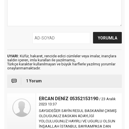
UYARI:
Küfür, hakaret, rencide edici cümleler veya imalar, inançlara
saldırı içeren, imla kuralları ile yazılmamış,
Türkçe karakter kullanılmayan ve büyük harflerle yazılmış yorumlar
onaylanmamaktadır.
1 Yorum
ERCAN DENİZ 05352153190
/ 23 Aralık
2023 13:37
SAYGIDEĞER SAYİN RESUL BASKANİM ÇIKMIŞ
OLDUGUNUZ BASKAN ADAYLİGİ
YOLCULUGUNUZ HAYIRLI VE UGURLU OLSUN
İNŞAALLAH İSTANBUL BAYRAMPASA DAN