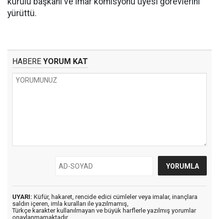
kurulu başkanı ve imar komisyonu üyesi görevlerini
yürüttü.
HABERE
YORUM KAT
UYARI:
Küfür, hakaret, rencide edici cümleler veya imalar, inançlara
saldırı içeren, imla kuralları ile yazılmamış,
Türkçe karakter kullanılmayan ve büyük harflerle yazılmış yorumlar
onaylanmamaktadır.