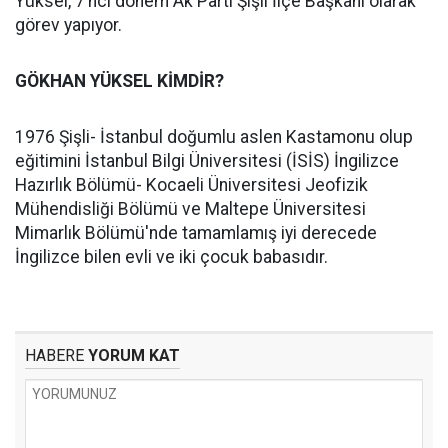
Yüksel, 7’nci dönem Ak Parti Şişli İlçe Başkanı olarak
görev yapıyor.
GÖKHAN YÜKSEL KİMDİR?
1976 Şişli- İstanbul doğumlu aslen Kastamonu olup
eğitimini İstanbul Bilgi Üniversitesi (İSİS) İngilizce
Hazırlık Bölümü- Kocaeli Üniversitesi Jeofizik
Mühendisliği Bölümü ve Maltepe Üniversitesi
Mimarlık Bölümü'nde tamamlamış iyi derecede
İngilizce bilen evli ve iki çocuk babasıdır.
HABERE
YORUM KAT