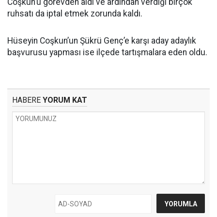
Coşkun’u görevden aldı ve ardından verdiği birçok
ruhsatı da iptal etmek zorunda kaldı.
Hüseyin Coşkun’un Şükrü Genç’e karşı aday adaylık
başvurusu yapması ise ilçede tartışmalara eden oldu.
HABERE
YORUM KAT