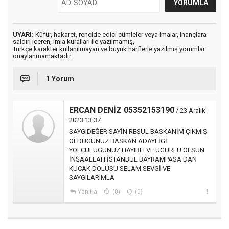
UYARI:
Küfür, hakaret, rencide edici cümleler veya imalar, inançlara
saldırı içeren, imla kuralları ile yazılmamış,
Türkçe karakter kullanılmayan ve büyük harflerle yazılmış yorumlar
onaylanmamaktadır.
1 Yorum
ERCAN DENİZ 05352153190
/ 23 Aralık
2023 13:37
SAYGIDEĞER SAYİN RESUL BASKANİM ÇIKMIŞ
OLDUGUNUZ BASKAN ADAYLİGİ
YOLCULUGUNUZ HAYIRLI VE UGURLU OLSUN
İNŞAALLAH İSTANBUL BAYRAMPASA DAN
KUCAK DOLUSU SELAM SEVGİ VE
SAYGILARIMLA
Yanıtla
(0)
(0)