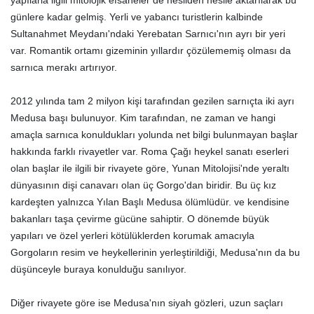
yapılarla ilgili mitolojik efsaneler de nesilden nesile aktarılarak bu
günlere kadar gelmiş. Yerli ve yabancı turistlerin kalbinde
Sultanahmet Meydanı'ndaki Yerebatan Sarnıcı'nın ayrı bir yeri
var. Romantik ortamı gizeminin yıllardır çözülememiş olması da
sarnıca merakı artırıyor.
2012 yılında tam 2 milyon kişi tarafından gezilen sarnıçta iki ayrı
Medusa başı bulunuyor. Kim tarafından, ne zaman ve hangi
amaçla sarnıca konuldukları yolunda net bilgi bulunmayan başlar
hakkında farklı rivayetler var. Roma Çağı heykel sanatı eserleri
olan başlar ile ilgili bir rivayete göre, Yunan Mitolojisi'nde yeraltı
dünyasının dişi canavarı olan üç Gorgo'dan biridir. Bu üç kız
kardeşten yalnızca Yılan Başlı Medusa ölümlüdür. ve kendisine
bakanları taşa çevirme gücüne sahiptir. O dönemde büyük
yapıları ve özel yerleri kötülüklerden korumak amacıyla
Gorgoların resim ve heykellerinin yerleştirildiği, Medusa'nın da bu
düşünceyle buraya konulduğu sanılıyor.
Diğer rivayete göre ise Medusa'nın siyah gözleri, uzun saçları