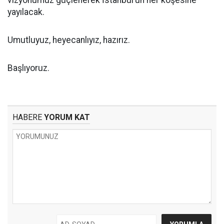
vizyonumuz güçlenerek İstanbul’un her köşesine
yayılacak.
Umutluyuz, heyecanlıyız, hazırız.
Başlıyoruz.
HABERE
YORUM KAT