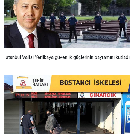
İstanbul Valisi Yerlikaya güvenlik güçlerinin bayramını kutladı