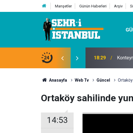
Manşetler
Günün Haberleri
Arşiv
S
GÜ
t Firması
24
18:29
Konteyn
Anasayfa
Web Tv
Güncel
Ortaköy 
Ortaköy sahilinde yunu
14:53