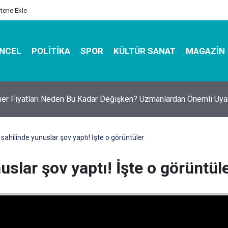
itene Ekle
NCEL
POLITIKA
SPOR
KÜLTÜR SANAT
MAGAZIN
er Fiyatları Neden Bu Kadar Değişken? Uzmanlardan Önemli Uyar
sahilinde yunuslar şov yaptı! İşte o görüntüler
slar şov yaptı! İşte o görüntül