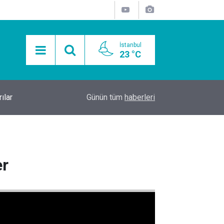
İstanbul
23 °C
ılar
23:25
İstanbul Gece Hayatında Yeni Buluşma: Şişli’de 
Günün tüm
haberleri
er