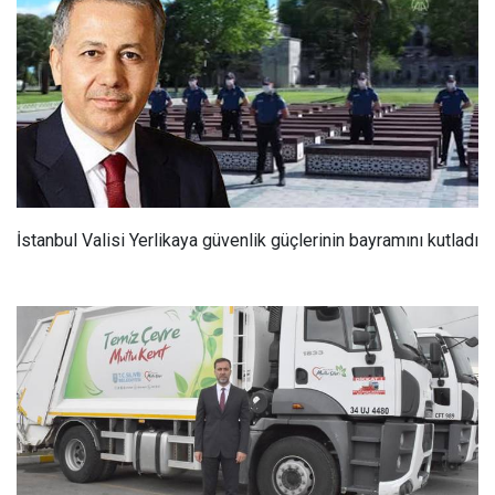
İstanbul Valisi Yerlikaya güvenlik güçlerinin bayramını kutladı