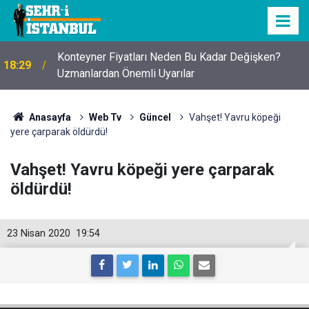
Konteyner Fiyatları Neden Bu Kadar Değişken?
18:29
Uzmanlardan Önemli Uyarılar
Anasayfa
Web Tv
Güncel
Vahşet! Yavru köpeği
yere çarparak öldürdü!
Vahşet! Yavru köpeği yere çarparak
öldürdü!
23 Nisan 2020
19:54