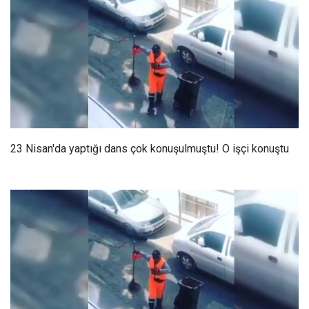
23 Nisan'da yaptığı dans çok konuşulmuştu! O işçi konuştu