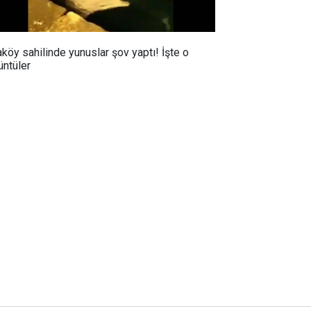
aköy sahilinde yunuslar şov yaptı! İşte o
üntüler