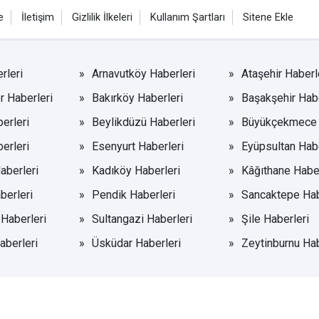
e
İletişim
Gizlilik İlkeleri
Kullanım Şartları
Sitene Ekle
rleri
Arnavutköy Haberleri
Ataşehir Haberl
r Haberleri
Bakırköy Haberleri
Başakşehir Habe
erleri
Beylikdüzü Haberleri
Büyükçekmece 
erleri
Esenyurt Haberleri
Eyüpsultan Habe
aberleri
Kadıköy Haberleri
Kâğıthane Haber
berleri
Pendik Haberleri
Sancaktepe Hab
 Haberleri
Sultangazi Haberleri
Şile Haberleri
aberleri
Üsküdar Haberleri
Zeytinburnu Hab