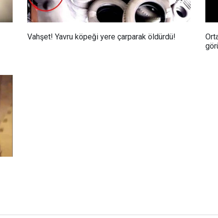
Vahşet! Yavru köpeği yere çarparak öldürdü!
Ort
gör