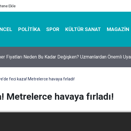
itene Ekle
NCEL
POLITIKA
SPOR
KÜLTÜR SANAT
MAGAZIN
er Fiyatları Neden Bu Kadar Değişken? Uzmanlardan Önemli Uyar
’de feci kaza! Metrelerce havaya fırladı!
! Metrelerce havaya fırladı!