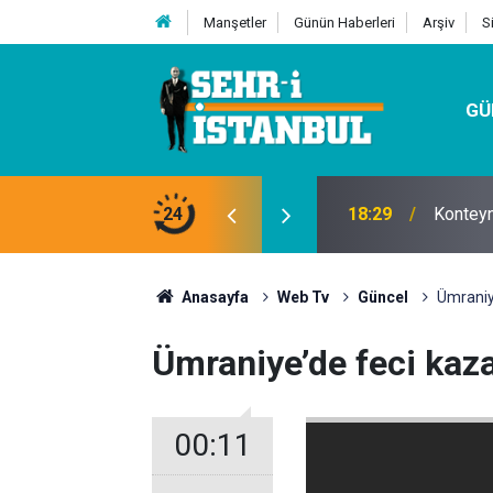
Manşetler
Günün Haberleri
Arşiv
S
GÜ
t Firması
24
18:29
Konteyn
Anasayfa
Web Tv
Güncel
Ümraniye
Ümraniye’de feci kaza
00:11