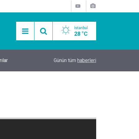
İstanbul
28 °C
ılar
23:25
İstanbul Gece Hayatında Yeni Buluşma: Şişli’de 
Günün tüm
haberleri