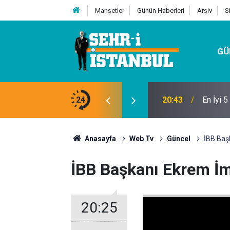
Manşetler
Günün Haberleri
Arşiv
S
GÜ
t Firması
24
18:29
Konteyn
Anasayfa
Web Tv
Güncel
İBB Baş
İBB Başkanı Ekrem İma
20:25