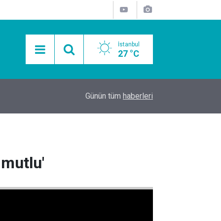
İstanbul
27 °C
ılar
23:25
İstanbul Gece Hayatında Yeni Buluşma: Şişli’de 
Günün tüm
haberleri
 mutlu'