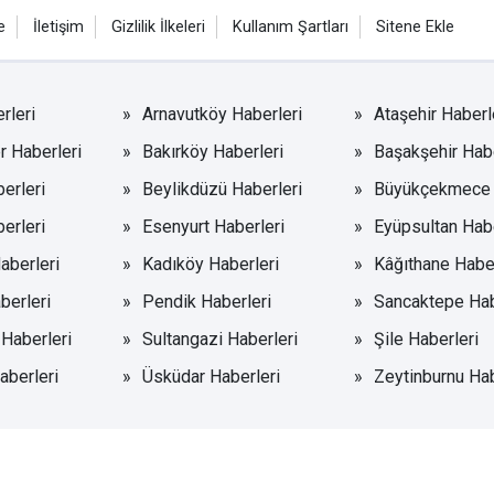
e
İletişim
Gizlilik İlkeleri
Kullanım Şartları
Sitene Ekle
rleri
Arnavutköy Haberleri
Ataşehir Haberl
r Haberleri
Bakırköy Haberleri
Başakşehir Habe
erleri
Beylikdüzü Haberleri
Büyükçekmece 
erleri
Esenyurt Haberleri
Eyüpsultan Habe
aberleri
Kadıköy Haberleri
Kâğıthane Haber
berleri
Pendik Haberleri
Sancaktepe Hab
 Haberleri
Sultangazi Haberleri
Şile Haberleri
aberleri
Üsküdar Haberleri
Zeytinburnu Hab