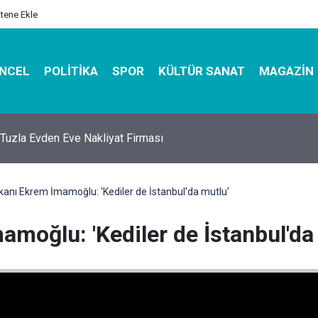
itene Ekle
NCEL
POLITIKA
SPOR
KÜLTÜR SANAT
MAGAZIN
er Fiyatları Neden Bu Kadar Değişken? Uzmanlardan Önemli Uyar
kanı Ekrem İmamoğlu: 'Kediler de İstanbul'da mutlu'
moğlu: 'Kediler de İstanbul'da