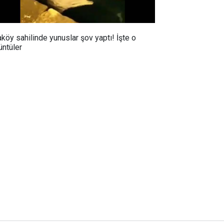
aköy sahilinde yunuslar şov yaptı! İşte o
üntüler