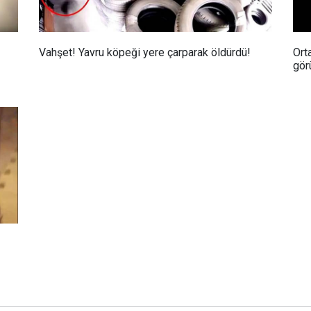
Vahşet! Yavru köpeği yere çarparak öldürdü!
Ort
gör