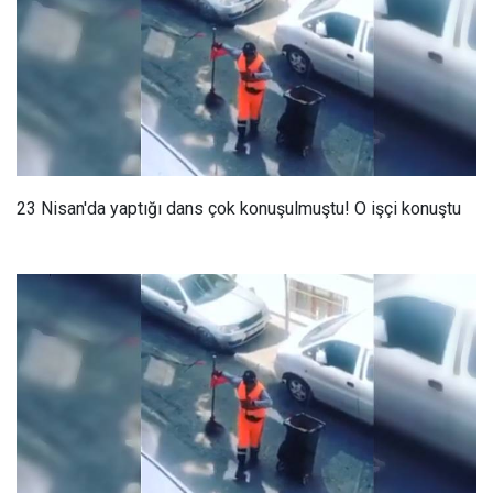
23 Nisan'da yaptığı dans çok konuşulmuştu! O işçi konuştu