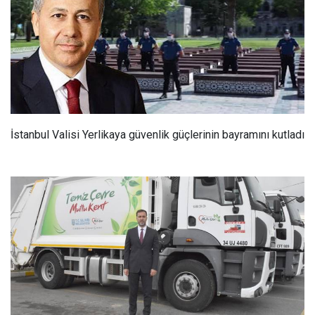
İstanbul Valisi Yerlikaya güvenlik güçlerinin bayramını kutladı