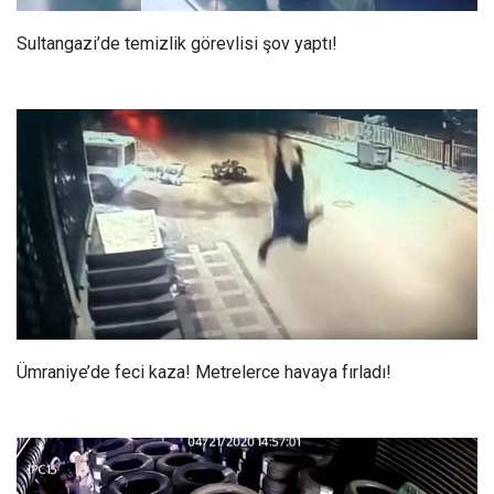
Sultangazi’de temizlik görevlisi şov yaptı!
Ümraniye’de feci kaza! Metrelerce havaya fırladı!