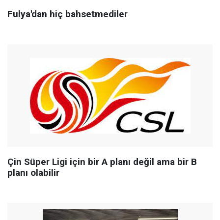
Fulya'dan hiç bahsetmediler
Çin Süper Ligi için bir A planı değil ama bir B
planı olabilir