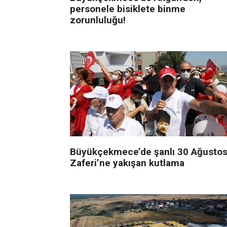
personele bisiklete binme
zorunluluğu!
Büyükçekmece’de şanlı 30 Ağusto
Zaferi’ne yakışan kutlama