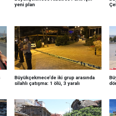
yeni plan
Çe
s
Büyükçekmece’de iki grup arasında
Bü
silahlı çatışma: 1 ölü, 3 yaralı
dö