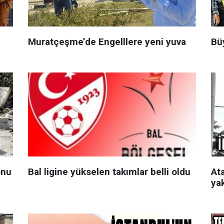
Muratçeşme’de Engelllere yeni yuva
Bü
onu
Bal ligine yükselen takımlar belli oldu
At
ya