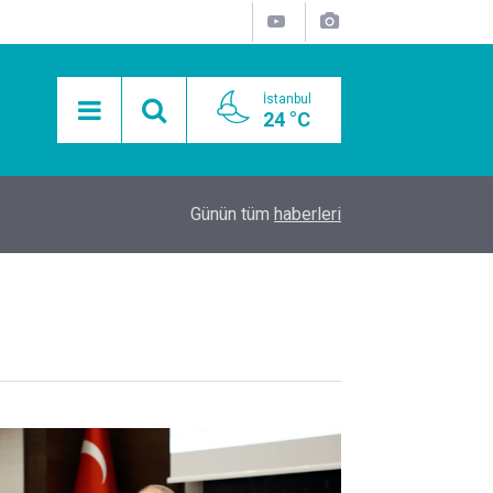
İstanbul
24 °C
15:11
Mobil Araçlarla Hayır Lokması Dağıtımının Avanta
Günün tüm
haberleri