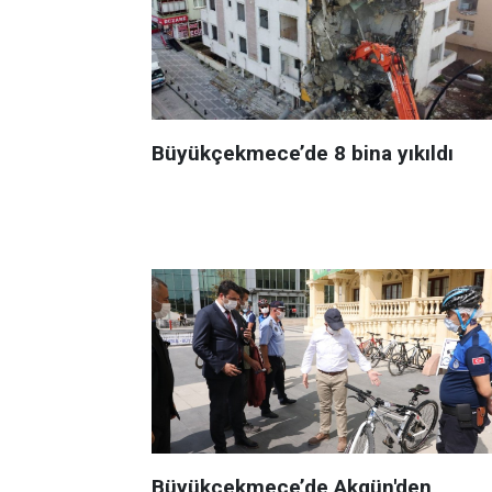
Büyükçekmece’de 8 bina yıkıldı
Büyükçekmece’de Akgün'den,