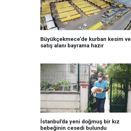
Büyükçekmece’de kurban kesim ve
satış alanı bayrama hazır
İstanbul'da yeni doğmuş bir kız
bebeğinin cesedi bulundu