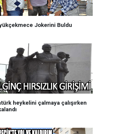
yükçekmece Jokerini Buldu
atürk heykelini çalmaya çalışırken
kalandı