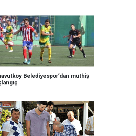
navutköy Belediyespor’dan müthiş
şlangıç