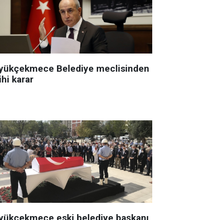
yükçekmece Belediye meclisinden
ihi karar
yükçekmece eski belediye başkanı