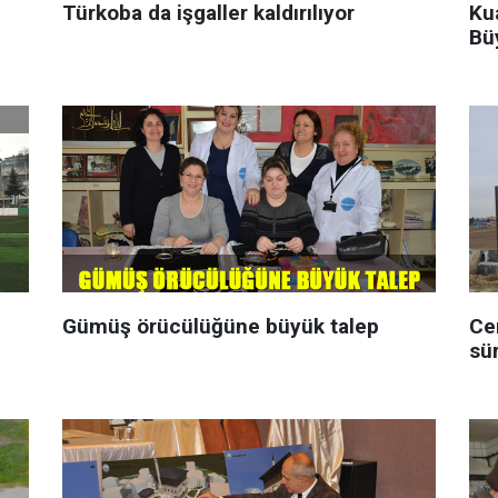
Türkoba da işgaller kaldırılıyor
Ku
Bü
Gümüş örücülüğüne büyük talep
Ce
sü