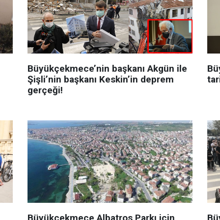
Büyükçekmece’nin başkanı Akgün ile
Bü
Şişli’nin başkanı Keskin’in deprem
tar
gerçeği!
Büyükçekmece Albatros Parkı için
Bü