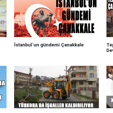
İstanbul`un gündemi Çanakkale
Te
De