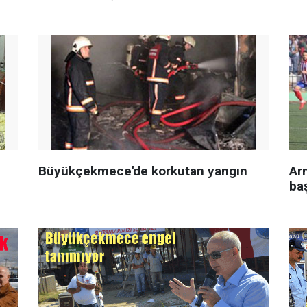
Büyükçekmece'de korkutan yangın
Ar
ba